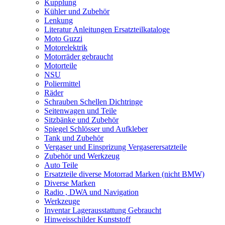
Kupplung
Kühler und Zubehör
Lenkung
Literatur Anleitungen Ersatzteilkataloge
Moto Guzzi
Motorelektrik
Motorräder gebraucht
Motorteile
NSU
Poliermittel
Räder
Schrauben Schellen Dichtringe
Seitenwagen und Teile
Sitzbänke und Zubehör
Spiegel Schlösser und Aufkleber
Tank und Zubehör
Vergaser und Einsprizung Vergaserersatzteile
Zubehör und Werkzeug
Auto Teile
Ersatzteile diverse Motorrad Marken (nicht BMW)
Diverse Marken
Radio , DWA und Navigation
Werkzeuge
Inventar Lagerausstattung Gebraucht
Hinweisschilder Kunststoff