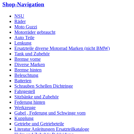
Shop-Navigation
NSU
Räder
Moto Guzzi
Motorräder gebraucht
Auto Teile
Lenkung
Ersatzteile diverse Motorrad Marken (nicht BMW)
Tank und Zubehör
Bremse vorne
Diverse Marken
Bremse hinten
Beleuchtung
Batterien
Schrauben Schellen Dichtringe
Fahrgestell
Sitzbänke und Zubehör
Federung hinten
Werkzeuge
Gabel , Federung und Schwinge vorn
Kupplung
Getriebe und Getriebeteile
Literatur Anleitungen Ersatzteilkataloge