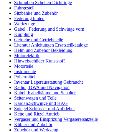
Schrauben Schellen Dichtringe
Fahrgestell
Sitzbänke und Zubehör
Federung hinten
Werkzeuge
Gabel , Federung und Schwinge vorn
Kupplung
Getriebe und Getriebeteile
Literatur Anleitungen Ersatzteilkataloge
Helm und Zubehör Bekleidung
Motorelektrik
Hinweisschilder Kunststoff
Motorteile
Instrumente
Poliermittel
Inventar Lagerausstattung Gebraucht
Radio , DWA und Navigation
Kabel, Kabelbäume und Schalter
Seitenwagen und Teile
Kardan,Schwinge und HAG
Spiegel Schlösser und Aufkleber
Kette und Ritzel Antrieb
Vergaser und Einsprizung Vergaserersatzteile
Kühler und Zubehör
Zubehör und Werkzeug