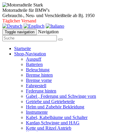
Motorradteile für BMW's
Gebraucht-, Neu- und Verschleißteile ab Bj. 1950
Täglicher Versand
Navigation
Toggle navigation
Startseite
Shop-Navigation
Auspuff
Batterien
Beleuchtung
Bremse hinten
Bremse vorne
Fahrgestell
Federung hinten
Gabel , Federung und Schwinge vorn
Getriebe und Getriebeteile
Helm und Zubehör Bekleidung
Instrumente
Kabel, Kabelbäume und Schalter
Kardan,Schwinge und HAG
Kette und Ritzel Antrieb