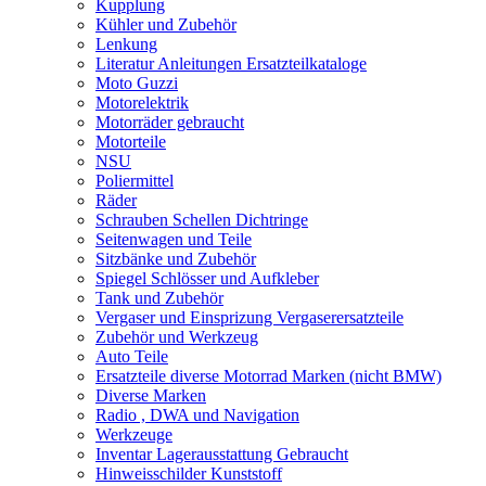
Kupplung
Kühler und Zubehör
Lenkung
Literatur Anleitungen Ersatzteilkataloge
Moto Guzzi
Motorelektrik
Motorräder gebraucht
Motorteile
NSU
Poliermittel
Räder
Schrauben Schellen Dichtringe
Seitenwagen und Teile
Sitzbänke und Zubehör
Spiegel Schlösser und Aufkleber
Tank und Zubehör
Vergaser und Einsprizung Vergaserersatzteile
Zubehör und Werkzeug
Auto Teile
Ersatzteile diverse Motorrad Marken (nicht BMW)
Diverse Marken
Radio , DWA und Navigation
Werkzeuge
Inventar Lagerausstattung Gebraucht
Hinweisschilder Kunststoff