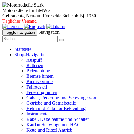
Motorradteile für BMW's
Gebraucht-, Neu- und Verschleißteile ab Bj. 1950
Täglicher Versand
Navigation
Toggle navigation
Startseite
Shop-Navigation
Auspuff
Batterien
Beleuchtung
Bremse hinten
Bremse vorne
Fahrgestell
Federung hinten
Gabel , Federung und Schwinge vorn
Getriebe und Getriebeteile
Helm und Zubehör Bekleidung
Instrumente
Kabel, Kabelbäume und Schalter
Kardan,Schwinge und HAG
Kette und Ritzel Antrieb