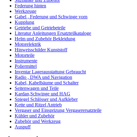
Sitzbänke und Zubehör
Federung hinten
Werkzeuge
Gabel , Federung und Schwinge vorn
Kupplung
Getriebe und Getriebeteile
Literatur Anleitungen Ersatzteilkataloge
Helm und Zubehör Bekleidung
Motorelektrik
Hinweisschilder Kunststoff
Motorteile
Instrumente
Poliermittel
Inventar Lagerausstattung Gebraucht
Radio , DWA und Navigation
Kabel, Kabelbäume und Schalter
Seitenwagen und Teile
Kardan,Schwinge und HAG
Spiegel Schlösser und Aufkleber
Kette und Ritzel Antrieb
Vergaser und Einsprizung Vergaserersatzteile
Kühler und Zubehör
Zubehör und Werkzeug
Auspuff