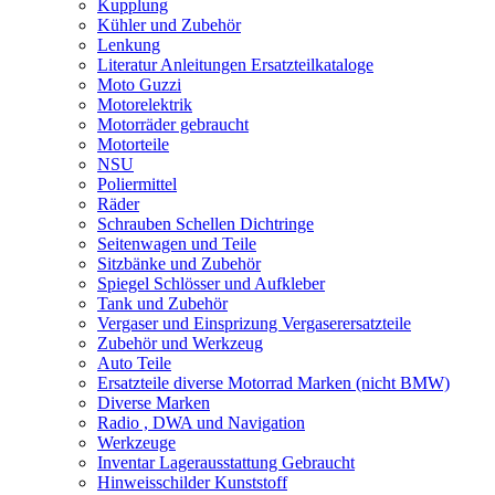
Kupplung
Kühler und Zubehör
Lenkung
Literatur Anleitungen Ersatzteilkataloge
Moto Guzzi
Motorelektrik
Motorräder gebraucht
Motorteile
NSU
Poliermittel
Räder
Schrauben Schellen Dichtringe
Seitenwagen und Teile
Sitzbänke und Zubehör
Spiegel Schlösser und Aufkleber
Tank und Zubehör
Vergaser und Einsprizung Vergaserersatzteile
Zubehör und Werkzeug
Auto Teile
Ersatzteile diverse Motorrad Marken (nicht BMW)
Diverse Marken
Radio , DWA und Navigation
Werkzeuge
Inventar Lagerausstattung Gebraucht
Hinweisschilder Kunststoff