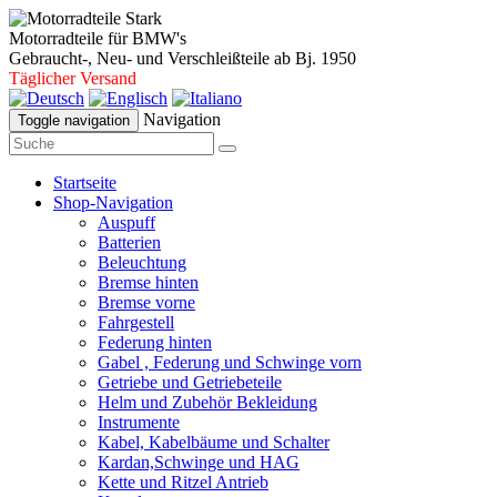
Motorradteile für BMW's
Gebraucht-, Neu- und Verschleißteile ab Bj. 1950
Täglicher Versand
Navigation
Toggle navigation
Startseite
Shop-Navigation
Auspuff
Batterien
Beleuchtung
Bremse hinten
Bremse vorne
Fahrgestell
Federung hinten
Gabel , Federung und Schwinge vorn
Getriebe und Getriebeteile
Helm und Zubehör Bekleidung
Instrumente
Kabel, Kabelbäume und Schalter
Kardan,Schwinge und HAG
Kette und Ritzel Antrieb