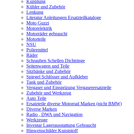
Kupplung
Kühler und Zubehör
Lenkung
Literatur Anleitungen Ersatzteilkataloge
Moto Guzzi
Motorelektrik
Motorräder gebraucht
Motorteile
NSU
Poliermittel
Räder
Schrauben Schellen Dichtringe
Seitenwagen und Teile
Sitzbänke und Zubehör
Spiegel Schlösser und Aufkleber
Tank und Zubehör
Vergaser und Einsprizung Vergaserersatzteile
Zubehör und Werkzeug
Auto Teile
Ersatzteile diverse Motorrad Marken (nicht BMW)
Diverse Marken
Radio , DWA und Navigation
Werkzeuge
Inventar Lagerausstattung Gebraucht
Hinweisschilder Kunststoff