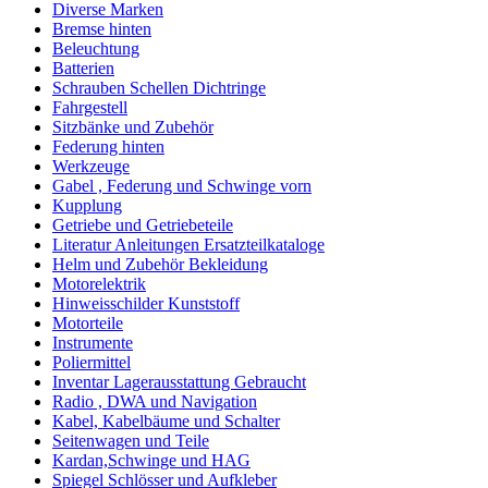
Diverse Marken
Bremse hinten
Beleuchtung
Batterien
Schrauben Schellen Dichtringe
Fahrgestell
Sitzbänke und Zubehör
Federung hinten
Werkzeuge
Gabel , Federung und Schwinge vorn
Kupplung
Getriebe und Getriebeteile
Literatur Anleitungen Ersatzteilkataloge
Helm und Zubehör Bekleidung
Motorelektrik
Hinweisschilder Kunststoff
Motorteile
Instrumente
Poliermittel
Inventar Lagerausstattung Gebraucht
Radio , DWA und Navigation
Kabel, Kabelbäume und Schalter
Seitenwagen und Teile
Kardan,Schwinge und HAG
Spiegel Schlösser und Aufkleber