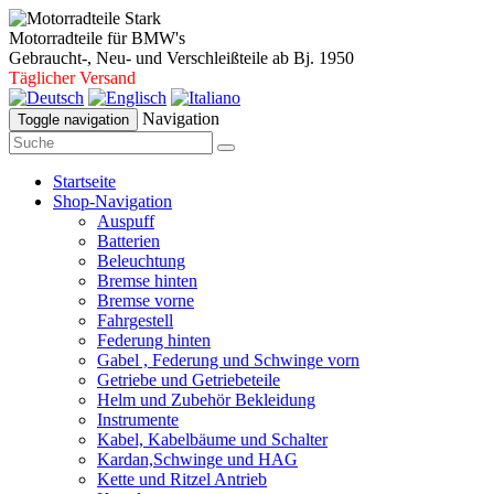
Motorradteile für BMW's
Gebraucht-, Neu- und Verschleißteile ab Bj. 1950
Täglicher Versand
Navigation
Toggle navigation
Startseite
Shop-Navigation
Auspuff
Batterien
Beleuchtung
Bremse hinten
Bremse vorne
Fahrgestell
Federung hinten
Gabel , Federung und Schwinge vorn
Getriebe und Getriebeteile
Helm und Zubehör Bekleidung
Instrumente
Kabel, Kabelbäume und Schalter
Kardan,Schwinge und HAG
Kette und Ritzel Antrieb