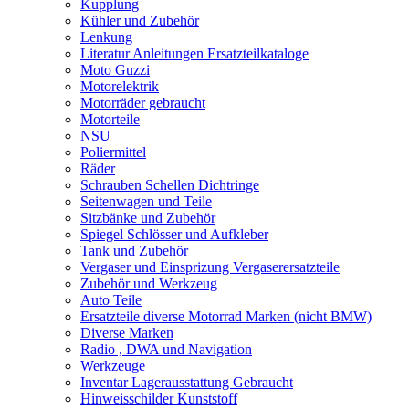
Kupplung
Kühler und Zubehör
Lenkung
Literatur Anleitungen Ersatzteilkataloge
Moto Guzzi
Motorelektrik
Motorräder gebraucht
Motorteile
NSU
Poliermittel
Räder
Schrauben Schellen Dichtringe
Seitenwagen und Teile
Sitzbänke und Zubehör
Spiegel Schlösser und Aufkleber
Tank und Zubehör
Vergaser und Einsprizung Vergaserersatzteile
Zubehör und Werkzeug
Auto Teile
Ersatzteile diverse Motorrad Marken (nicht BMW)
Diverse Marken
Radio , DWA und Navigation
Werkzeuge
Inventar Lagerausstattung Gebraucht
Hinweisschilder Kunststoff