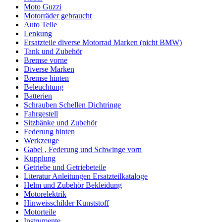
Moto Guzzi
Motorräder gebraucht
Auto Teile
Lenkung
Ersatzteile diverse Motorrad Marken (nicht BMW)
Tank und Zubehör
Bremse vorne
Diverse Marken
Bremse hinten
Beleuchtung
Batterien
Schrauben Schellen Dichtringe
Fahrgestell
Sitzbänke und Zubehör
Federung hinten
Werkzeuge
Gabel , Federung und Schwinge vorn
Kupplung
Getriebe und Getriebeteile
Literatur Anleitungen Ersatzteilkataloge
Helm und Zubehör Bekleidung
Motorelektrik
Hinweisschilder Kunststoff
Motorteile
Instrumente