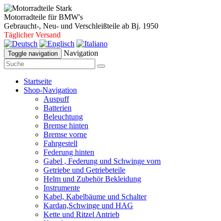
Motorradteile für BMW's
Gebraucht-, Neu- und Verschleißteile ab Bj. 1950
Täglicher Versand
Navigation
Toggle navigation
Startseite
Shop-Navigation
Auspuff
Batterien
Beleuchtung
Bremse hinten
Bremse vorne
Fahrgestell
Federung hinten
Gabel , Federung und Schwinge vorn
Getriebe und Getriebeteile
Helm und Zubehör Bekleidung
Instrumente
Kabel, Kabelbäume und Schalter
Kardan,Schwinge und HAG
Kette und Ritzel Antrieb