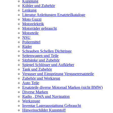
Kupplung
Kühler und Zubehör
Lenkung
Literatur Anleitungen Ersatzteilkataloge
Moto Guzzi
Motorelektrik
Motorräder gebraucht
Motorteile
NSU
Poliermittel
Räder
Schrauben Schellen Dichtringe
Seitenwagen und Teile
Sitzbänke und Zubehör
Spiegel Schlösser und Aufkleber
Tank und Zubehör
Vergaser und Einsprizung Vergaserersatzteile
Zubehör und Werkzeug
Auto Teile
Ersatzteile diverse Motorrad Marken (nicht BMW)
Diverse Marken
Radio , DWA und Navigation
Werkzeuge
Inventar Lagerausstattung Gebraucht
Hinweisschilder Kunststoff