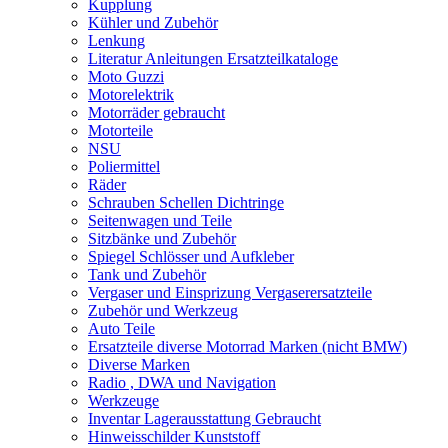
Kupplung
Kühler und Zubehör
Lenkung
Literatur Anleitungen Ersatzteilkataloge
Moto Guzzi
Motorelektrik
Motorräder gebraucht
Motorteile
NSU
Poliermittel
Räder
Schrauben Schellen Dichtringe
Seitenwagen und Teile
Sitzbänke und Zubehör
Spiegel Schlösser und Aufkleber
Tank und Zubehör
Vergaser und Einsprizung Vergaserersatzteile
Zubehör und Werkzeug
Auto Teile
Ersatzteile diverse Motorrad Marken (nicht BMW)
Diverse Marken
Radio , DWA und Navigation
Werkzeuge
Inventar Lagerausstattung Gebraucht
Hinweisschilder Kunststoff