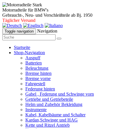
Motorradteile für BMW's
Gebraucht-, Neu- und Verschleißteile ab Bj. 1950
Täglicher Versand
Navigation
Toggle navigation
Startseite
Shop-Navigation
Auspuff
Batterien
Beleuchtung
Bremse hinten
Bremse vorne
Fahrgestell
Federung hinten
Gabel , Federung und Schwinge vorn
Getriebe und Getriebeteile
Helm und Zubehör Bekleidung
Instrumente
Kabel, Kabelbäume und Schalter
Kardan,Schwinge und HAG
Kette und Ritzel Antrieb