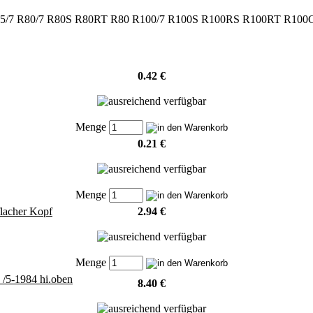
7 R75/7 R80/7 R80S R80RT R80 R100/7 R100S R100RS R100RT R10
0.42 €
Menge
0.21 €
Menge
flacher Kopf
2.94 €
Menge
/5-1984 hi.oben
8.40 €