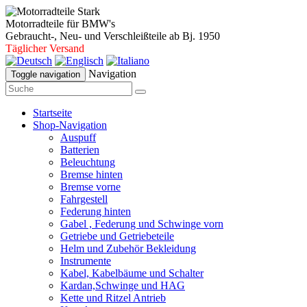
Motorradteile für BMW's
Gebraucht-, Neu- und Verschleißteile ab Bj. 1950
Täglicher Versand
Navigation
Toggle navigation
Startseite
Shop-Navigation
Auspuff
Batterien
Beleuchtung
Bremse hinten
Bremse vorne
Fahrgestell
Federung hinten
Gabel , Federung und Schwinge vorn
Getriebe und Getriebeteile
Helm und Zubehör Bekleidung
Instrumente
Kabel, Kabelbäume und Schalter
Kardan,Schwinge und HAG
Kette und Ritzel Antrieb