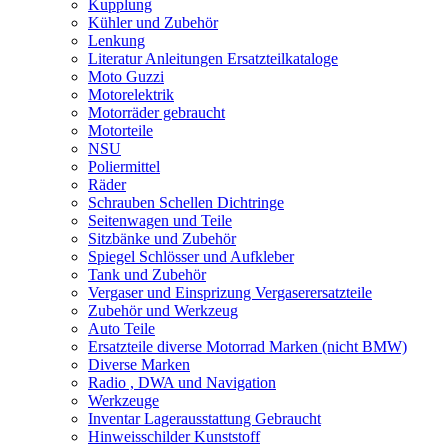
Kupplung
Kühler und Zubehör
Lenkung
Literatur Anleitungen Ersatzteilkataloge
Moto Guzzi
Motorelektrik
Motorräder gebraucht
Motorteile
NSU
Poliermittel
Räder
Schrauben Schellen Dichtringe
Seitenwagen und Teile
Sitzbänke und Zubehör
Spiegel Schlösser und Aufkleber
Tank und Zubehör
Vergaser und Einsprizung Vergaserersatzteile
Zubehör und Werkzeug
Auto Teile
Ersatzteile diverse Motorrad Marken (nicht BMW)
Diverse Marken
Radio , DWA und Navigation
Werkzeuge
Inventar Lagerausstattung Gebraucht
Hinweisschilder Kunststoff