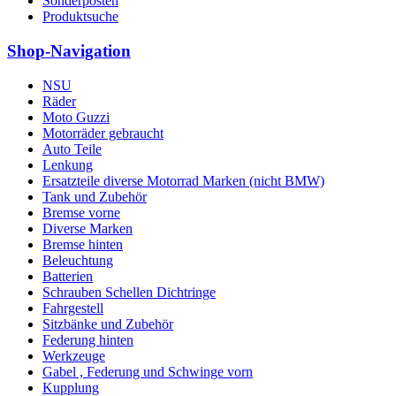
Sonderposten
Produktsuche
Shop-Navigation
NSU
Räder
Moto Guzzi
Motorräder gebraucht
Auto Teile
Lenkung
Ersatzteile diverse Motorrad Marken (nicht BMW)
Tank und Zubehör
Bremse vorne
Diverse Marken
Bremse hinten
Beleuchtung
Batterien
Schrauben Schellen Dichtringe
Fahrgestell
Sitzbänke und Zubehör
Federung hinten
Werkzeuge
Gabel , Federung und Schwinge vorn
Kupplung