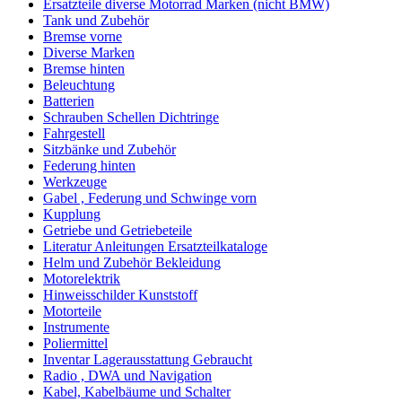
Ersatzteile diverse Motorrad Marken (nicht BMW)
Tank und Zubehör
Bremse vorne
Diverse Marken
Bremse hinten
Beleuchtung
Batterien
Schrauben Schellen Dichtringe
Fahrgestell
Sitzbänke und Zubehör
Federung hinten
Werkzeuge
Gabel , Federung und Schwinge vorn
Kupplung
Getriebe und Getriebeteile
Literatur Anleitungen Ersatzteilkataloge
Helm und Zubehör Bekleidung
Motorelektrik
Hinweisschilder Kunststoff
Motorteile
Instrumente
Poliermittel
Inventar Lagerausstattung Gebraucht
Radio , DWA und Navigation
Kabel, Kabelbäume und Schalter