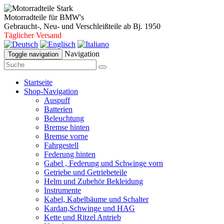
Motorradteile für BMW's
Gebraucht-, Neu- und Verschleißteile ab Bj. 1950
Täglicher Versand
Navigation
Toggle navigation
Startseite
Shop-Navigation
Auspuff
Batterien
Beleuchtung
Bremse hinten
Bremse vorne
Fahrgestell
Federung hinten
Gabel , Federung und Schwinge vorn
Getriebe und Getriebeteile
Helm und Zubehör Bekleidung
Instrumente
Kabel, Kabelbäume und Schalter
Kardan,Schwinge und HAG
Kette und Ritzel Antrieb