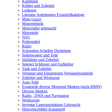
Kupplung
Kühler und Zubehör
Lenkung
Literatur Anleitungen Ersatzteilkataloge
Moto Guzzi
Motorelektrik
Motorräder gebraucht
Motorteile
NSU
Poliermittel
Räder
Schrauben Schellen Dichtringe
Seitenwagen und Teile
Sitzbänke und Zubehör
Spiegel Schlösser und Aufkleber
Tank und Zubehör
Vergaser und Einsprizung Vergaserersatzteile
Zubehör und Werkzeug
Auto Teile
Ersatzteile diverse Motorrad Marken (nicht BMW)
Diverse Marken
Radio , DWA und Navigation
Werkzeuge
Inventar Lagerausstattung Gebraucht
Hinweisschilder Kunststoff