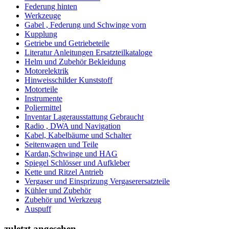
Federung hinten
Werkzeuge
Gabel , Federung und Schwinge vorn
Kupplung
Getriebe und Getriebeteile
Literatur Anleitungen Ersatzteilkataloge
Helm und Zubehör Bekleidung
Motorelektrik
Hinweisschilder Kunststoff
Motorteile
Instrumente
Poliermittel
Inventar Lagerausstattung Gebraucht
Radio , DWA und Navigation
Kabel, Kabelbäume und Schalter
Seitenwagen und Teile
Kardan,Schwinge und HAG
Spiegel Schlösser und Aufkleber
Kette und Ritzel Antrieb
Vergaser und Einsprizung Vergaserersatzteile
Kühler und Zubehör
Zubehör und Werkzeug
Auspuff
zuletzt angesehen