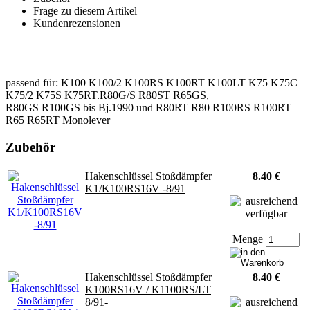
Frage zu diesem Artikel
Kundenrezensionen
passend für: K100 K100/2 K100RS K100RT K100LT K75 K75C
K75/2 K75S K75RT.R80G/S R80ST R65GS,
R80GS R100GS bis Bj.1990 und R80RT R80 R100RS R100RT
R65 R65RT Monolever
Zubehör
Hakenschlüssel Stoßdämpfer
8.40 €
K1/K100RS16V -8/91
Menge
Hakenschlüssel Stoßdämpfer
8.40 €
K100RS16V / K1100RS/LT
8/91-