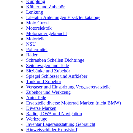
Kupplung
Kühler und Zubehör
Lenkung
Literatur Anleitungen Ersatzteilkataloge
Moto Guzzi
Motorelektrik
Motorräder gebraucht
Motorteile
NSU
Poliermittel
Räder
Schrauben Schellen Dichtringe
Seitenwagen und Teile
Sitzbänke und Zubehör
Spiegel Schlösser und Aufkleber
Tank und Zubehör
Vergaser und Einsprizung Vergaserersatzteile
Zubehör und Werkzeug
Auto Teile
Ersatzteile diverse Motorrad Marken (nicht BMW)
Diverse Marken
Radio , DWA und Navigation
Werkzeuge
Inventar Lagerausstattung Gebraucht
Hinweisschilder Kunststoff