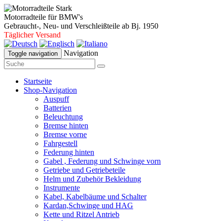
Motorradteile für BMW's
Gebraucht-, Neu- und Verschleißteile ab Bj. 1950
Täglicher Versand
Navigation
Toggle navigation
Startseite
Shop-Navigation
Auspuff
Batterien
Beleuchtung
Bremse hinten
Bremse vorne
Fahrgestell
Federung hinten
Gabel , Federung und Schwinge vorn
Getriebe und Getriebeteile
Helm und Zubehör Bekleidung
Instrumente
Kabel, Kabelbäume und Schalter
Kardan,Schwinge und HAG
Kette und Ritzel Antrieb