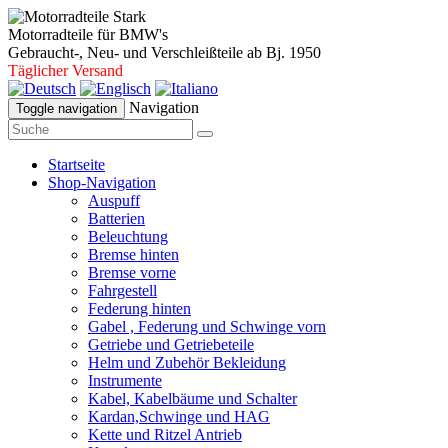
Motorradteile für BMW's
Gebraucht-, Neu- und Verschleißteile ab Bj. 1950
Täglicher Versand
Navigation
Toggle navigation
Startseite
Shop-Navigation
Auspuff
Batterien
Beleuchtung
Bremse hinten
Bremse vorne
Fahrgestell
Federung hinten
Gabel , Federung und Schwinge vorn
Getriebe und Getriebeteile
Helm und Zubehör Bekleidung
Instrumente
Kabel, Kabelbäume und Schalter
Kardan,Schwinge und HAG
Kette und Ritzel Antrieb