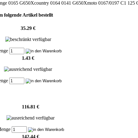
lenge 0165 G650Xcountry 0164 0141 G650Xmoto 0167/0197 C1 125 
 folgende Artikel bestellt
35.29 €
enge
1.43 €
enge
116.81 €
enge
142.44 €