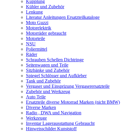
Kupplung
Kühler und Zubehör
Lenkung
Literatur Anleitungen Ersatzteilkataloge
Moto Guzzi
Motorelektrik
Motorräder gebraucht
Motorteile
NSU
Poliermittel
Räder
Schrauben Schellen Dichtringe
Seitenwagen und Teile
Sitzbänke und Zubehör
Spiegel Schlösser und Aufkleber
Tank und Zubehör
Vergaser und Einsprizung Vergaserersatzteile
Zubehör und Werkzeug
Auto Teile
Ersatzteile diverse Motorrad Marken (nicht BMW)
Diverse Marken
Radio , DWA und Navigation
Werkzeuge
Inventar Lagerausstattung Gebraucht
Hinweisschilder Kunststoff