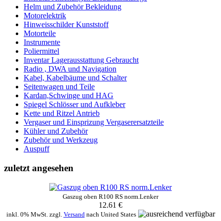
Helm und Zubehör Bekleidung
Motorelektrik
Hinweisschilder Kunststoff
Motorteile
Instrumente
Poliermittel
Inventar Lagerausstattung Gebraucht
Radio , DWA und Navigation
Kabel, Kabelbäume und Schalter
Seitenwagen und Teile
Kardan,Schwinge und HAG
Spiegel Schlösser und Aufkleber
Kette und Ritzel Antrieb
Vergaser und Einsprizung Vergaserersatzteile
Kühler und Zubehör
Zubehör und Werkzeug
Auspuff
zuletzt angesehen
Gaszug oben R100 RS norm.Lenker
12.61 €
inkl. 0% MwSt. zzgl.
Versand
nach
United States