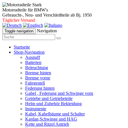
Motorradteile für BMW's
Gebraucht-, Neu- und Verschleißteile ab Bj. 1950
Täglicher Versand
Navigation
Toggle navigation
Startseite
Shop-Navigation
Auspuff
Batterien
Beleuchtung
Bremse hinten
Bremse vorne
Fahrgestell
Federung hinten
Gabel , Federung und Schwinge vorn
Getriebe und Getriebeteile
Helm und Zubehör Bekleidung
Instrumente
Kabel, Kabelbäume und Schalter
Kardan,Schwinge und HAG
Kette und Ritzel Antrieb