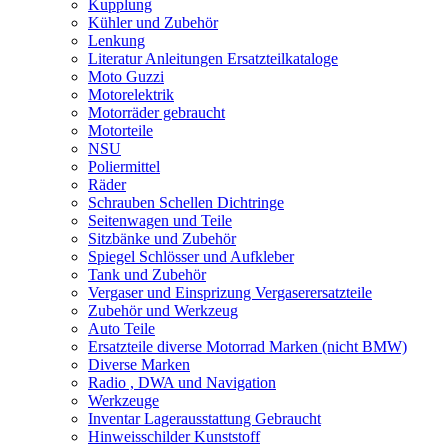
Kupplung
Kühler und Zubehör
Lenkung
Literatur Anleitungen Ersatzteilkataloge
Moto Guzzi
Motorelektrik
Motorräder gebraucht
Motorteile
NSU
Poliermittel
Räder
Schrauben Schellen Dichtringe
Seitenwagen und Teile
Sitzbänke und Zubehör
Spiegel Schlösser und Aufkleber
Tank und Zubehör
Vergaser und Einsprizung Vergaserersatzteile
Zubehör und Werkzeug
Auto Teile
Ersatzteile diverse Motorrad Marken (nicht BMW)
Diverse Marken
Radio , DWA und Navigation
Werkzeuge
Inventar Lagerausstattung Gebraucht
Hinweisschilder Kunststoff