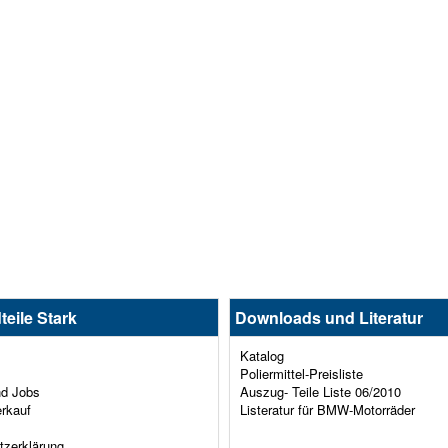
teile Stark
Downloads und Literatur
Katalog
Poliermittel-Preisliste
nd Jobs
Auszug- Teile Liste 06/2010
erkauf
Listeratur für BMW-Motorräder
tzerklärung