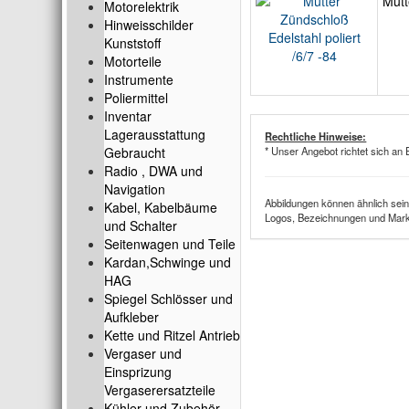
Mutt
Motorelektrik
Hinweisschilder
Kunststoff
Motorteile
Instrumente
Poliermittel
Inventar
Lagerausstattung
Rechtliche Hinweise:
Gebraucht
* Unser Angebot richtet sich an 
Radio , DWA und
Navigation
Abbildungen können ähnlich sein
Kabel, Kabelbäume
Logos, Bezeichnungen und Marke
und Schalter
Seitenwagen und Teile
Kardan,Schwinge und
HAG
Spiegel Schlösser und
Aufkleber
Kette und Ritzel Antrieb
Vergaser und
Einsprizung
Vergaserersatzteile
Kühler und Zubehör