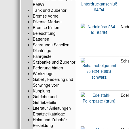
BMW)
Tank und Zubehör
Bremse vorne
Diverse Marken
Nade
Bremse hinten
Beleuchtung
Batterien
Schrauben Schellen
Dichtringe
Fahrgestell
Sch
Sitzbänke und Zubehör
Federung hinten
Werkzeuge
Gabel , Federung und
Schwinge vorn
Kupplung
Edel
Getriebe und
Getriebeteile
Literatur Anleitungen
Ersatzteilkataloge
Helm und Zubehör
Bekleidung