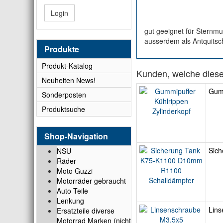
Login
gut geeignet für Sternm
ausserdem als Antquitsch
Produkte
Produkt-Katalog
Kunden, welche diesen
Neuheiten News!
Gumm
Sonderposten
Produktsuche
Shop-Navigation
Sic
NSU
Räder
Moto Guzzi
Motorräder gebraucht
Auto Teile
Lenkung
Lins
Ersatzteile diverse
Motorrad Marken (nicht