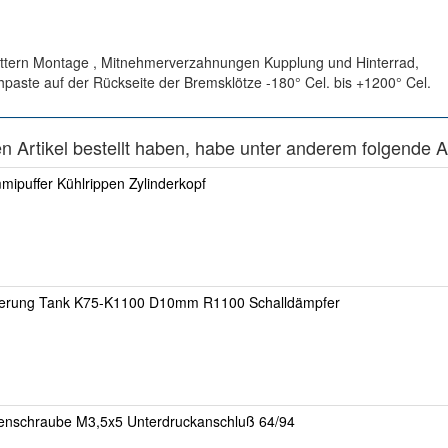
uttern Montage , Mitnehmerverzahnungen Kupplung und Hinterrad,
paste auf der Rückseite der Bremsklötze -180° Cel. bis +1200° Cel.
 Artikel bestellt haben, habe unter anderem folgende Art
ipuffer Kühlrippen Zylinderkopf
herung Tank K75-K1100 D10mm R1100 Schalldämpfer
enschraube M3,5x5 Unterdruckanschluß 64/94