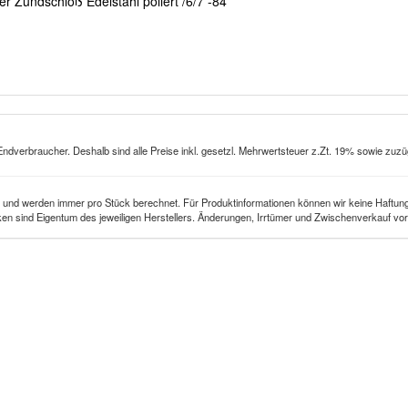
er Zündschloß Edelstahl poliert /6/7 -84
Endverbraucher. Deshalb sind alle Preise inkl. gesetzl. Mehrwertsteuer z.Zt. 19% sowie zuzü
 und werden immer pro Stück berechnet. Für Produktinformationen können wir keine Haftung
n sind Eigentum des jeweiligen Herstellers. Änderungen, Irrtümer und Zwischenverkauf vor