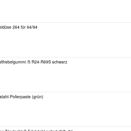
ldüse 264 für 64/94
althebelgummi /5 R24-R69S schwarz
stahl-Polierpaste (grün)