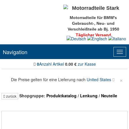
Motorradteile für BMW's
Gebraucht-, Neu- und
Verschleißteile ab Bj. 1950
Täglicher Versand
Navigation
Togg
navig
0
Anzahl Artikel
0.00
€
zur Kasse
×
Die Preise gelten für eine Lieferung nach
United States
Shopgruppe:
Produktkatalog
/
Lenkung
/
Neuteile
zurück