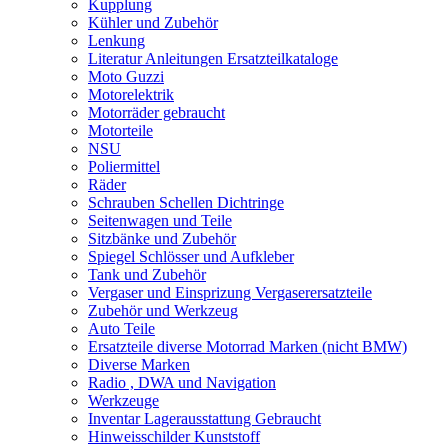
Kupplung
Kühler und Zubehör
Lenkung
Literatur Anleitungen Ersatzteilkataloge
Moto Guzzi
Motorelektrik
Motorräder gebraucht
Motorteile
NSU
Poliermittel
Räder
Schrauben Schellen Dichtringe
Seitenwagen und Teile
Sitzbänke und Zubehör
Spiegel Schlösser und Aufkleber
Tank und Zubehör
Vergaser und Einsprizung Vergaserersatzteile
Zubehör und Werkzeug
Auto Teile
Ersatzteile diverse Motorrad Marken (nicht BMW)
Diverse Marken
Radio , DWA und Navigation
Werkzeuge
Inventar Lagerausstattung Gebraucht
Hinweisschilder Kunststoff