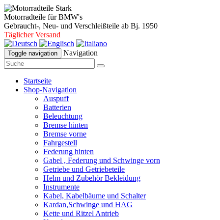
Motorradteile für BMW's
Gebraucht-, Neu- und Verschleißteile ab Bj. 1950
Täglicher Versand
Navigation
Toggle navigation
Startseite
Shop-Navigation
Auspuff
Batterien
Beleuchtung
Bremse hinten
Bremse vorne
Fahrgestell
Federung hinten
Gabel , Federung und Schwinge vorn
Getriebe und Getriebeteile
Helm und Zubehör Bekleidung
Instrumente
Kabel, Kabelbäume und Schalter
Kardan,Schwinge und HAG
Kette und Ritzel Antrieb