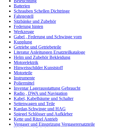
Beleuchtung
Batterien
Schrauben Schellen Dichtringe
Fahrgestell
Sitzbänke und Zubehör
Federung hinten
Werkzeuge
Gabel , Federung und Schwinge vorn
Kupplung
Getriebe und Getriebeteile
Literatur Anleitungen Ersatzteilkataloge
Helm und Zubehör Bekleidung
Motorelektrik
Hinweisschilder Kunststoff
Motorteile
Instrumente
Poliermittel
Inventar Lagerausstattung Gebraucht
Radio , DWA und Navigation
Kabel, Kabelbäume und Schalter
Seitenwagen und Teile
Kardan,Schwinge und HAG
Spiegel Schlösser und Aufkleber
Kette und Ritzel Antrieb
Vergaser und Einsprizung Vergaserersatzteile