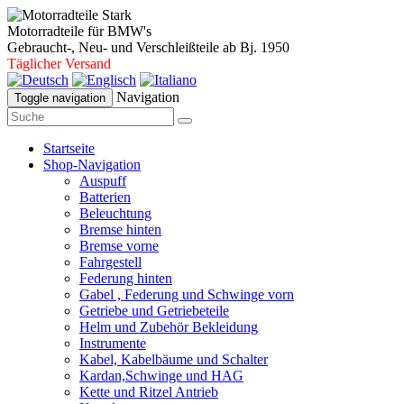
Motorradteile für BMW's
Gebraucht-, Neu- und Verschleißteile ab Bj. 1950
Täglicher Versand
Navigation
Toggle navigation
Startseite
Shop-Navigation
Auspuff
Batterien
Beleuchtung
Bremse hinten
Bremse vorne
Fahrgestell
Federung hinten
Gabel , Federung und Schwinge vorn
Getriebe und Getriebeteile
Helm und Zubehör Bekleidung
Instrumente
Kabel, Kabelbäume und Schalter
Kardan,Schwinge und HAG
Kette und Ritzel Antrieb