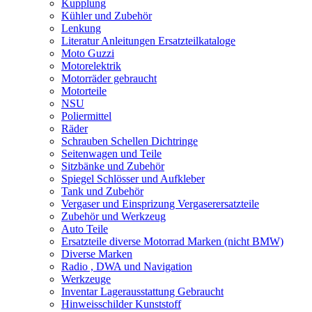
Kupplung
Kühler und Zubehör
Lenkung
Literatur Anleitungen Ersatzteilkataloge
Moto Guzzi
Motorelektrik
Motorräder gebraucht
Motorteile
NSU
Poliermittel
Räder
Schrauben Schellen Dichtringe
Seitenwagen und Teile
Sitzbänke und Zubehör
Spiegel Schlösser und Aufkleber
Tank und Zubehör
Vergaser und Einsprizung Vergaserersatzteile
Zubehör und Werkzeug
Auto Teile
Ersatzteile diverse Motorrad Marken (nicht BMW)
Diverse Marken
Radio , DWA und Navigation
Werkzeuge
Inventar Lagerausstattung Gebraucht
Hinweisschilder Kunststoff