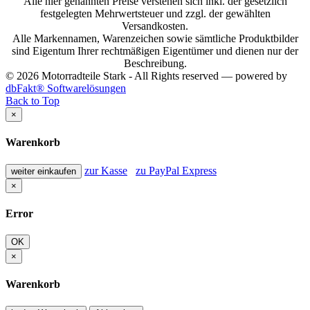
Alle hier genannten Preise verstehen sich inkl. der gesetzlich
festgelegten Mehrwertsteuer und zzgl. der gewählten
Versandkosten.
Alle Markennamen, Warenzeichen sowie sämtliche Produktbilder
sind Eigentum Ihrer rechtmäßigen Eigentümer und dienen nur der
Beschreibung.
© 2026 Motorradteile Stark - All Rights reserved — powered by
dbFakt® Softwarelösungen
Back to Top
×
Warenkorb
zur Kasse
zu PayPal Express
weiter einkaufen
×
Error
OK
×
Warenkorb