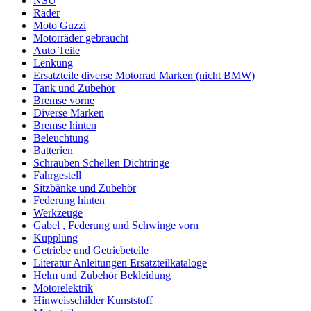
NSU
Räder
Moto Guzzi
Motorräder gebraucht
Auto Teile
Lenkung
Ersatzteile diverse Motorrad Marken (nicht BMW)
Tank und Zubehör
Bremse vorne
Diverse Marken
Bremse hinten
Beleuchtung
Batterien
Schrauben Schellen Dichtringe
Fahrgestell
Sitzbänke und Zubehör
Federung hinten
Werkzeuge
Gabel , Federung und Schwinge vorn
Kupplung
Getriebe und Getriebeteile
Literatur Anleitungen Ersatzteilkataloge
Helm und Zubehör Bekleidung
Motorelektrik
Hinweisschilder Kunststoff