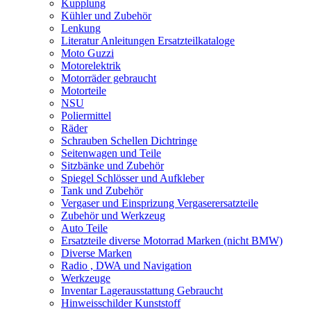
Kupplung
Kühler und Zubehör
Lenkung
Literatur Anleitungen Ersatzteilkataloge
Moto Guzzi
Motorelektrik
Motorräder gebraucht
Motorteile
NSU
Poliermittel
Räder
Schrauben Schellen Dichtringe
Seitenwagen und Teile
Sitzbänke und Zubehör
Spiegel Schlösser und Aufkleber
Tank und Zubehör
Vergaser und Einsprizung Vergaserersatzteile
Zubehör und Werkzeug
Auto Teile
Ersatzteile diverse Motorrad Marken (nicht BMW)
Diverse Marken
Radio , DWA und Navigation
Werkzeuge
Inventar Lagerausstattung Gebraucht
Hinweisschilder Kunststoff