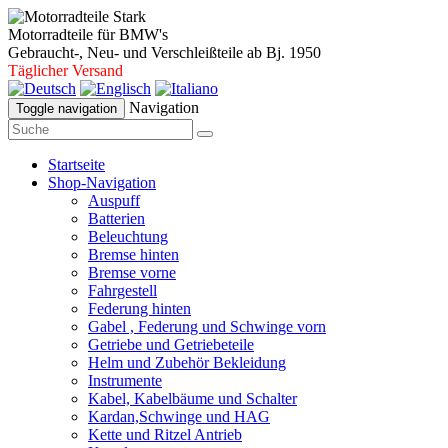
Motorradteile für BMW's
Gebraucht-, Neu- und Verschleißteile ab Bj. 1950
Täglicher Versand
Navigation
Toggle navigation
Startseite
Shop-Navigation
Auspuff
Batterien
Beleuchtung
Bremse hinten
Bremse vorne
Fahrgestell
Federung hinten
Gabel , Federung und Schwinge vorn
Getriebe und Getriebeteile
Helm und Zubehör Bekleidung
Instrumente
Kabel, Kabelbäume und Schalter
Kardan,Schwinge und HAG
Kette und Ritzel Antrieb