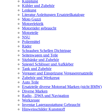
Kupplung
Kühler und Zubehör
Lenkung
Literatur Anleitungen Ersatzteilkataloge
Moto Guzzi
Motorelektrik
Motorräder gebraucht
Motorteile
NSU
Poliermittel
Räder
Schrauben Schellen Dichtringe
Seitenwagen und Teile
Sitzbänke und Zubehör
Spiegel Schlösser und Aufkleber
Tank und Zubehör
Vergaser und Einsprizung Vergaserersatzteile
Zubehör und Werkzeug
Auto Teile
Ersatzteile diverse Motorrad Marken (nicht BMW)
Diverse Marken
Radio , DWA und Navigation
Werkzeuge
Inventar Lagerausstattung Gebraucht
Hinweisschilder Kunststoff