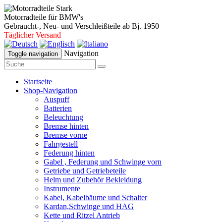
Motorradteile für BMW's
Gebraucht-, Neu- und Verschleißteile ab Bj. 1950
Täglicher Versand
Navigation
Toggle navigation
Startseite
Shop-Navigation
Auspuff
Batterien
Beleuchtung
Bremse hinten
Bremse vorne
Fahrgestell
Federung hinten
Gabel , Federung und Schwinge vorn
Getriebe und Getriebeteile
Helm und Zubehör Bekleidung
Instrumente
Kabel, Kabelbäume und Schalter
Kardan,Schwinge und HAG
Kette und Ritzel Antrieb