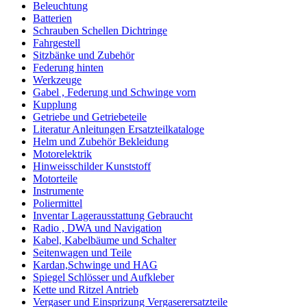
Beleuchtung
Batterien
Schrauben Schellen Dichtringe
Fahrgestell
Sitzbänke und Zubehör
Federung hinten
Werkzeuge
Gabel , Federung und Schwinge vorn
Kupplung
Getriebe und Getriebeteile
Literatur Anleitungen Ersatzteilkataloge
Helm und Zubehör Bekleidung
Motorelektrik
Hinweisschilder Kunststoff
Motorteile
Instrumente
Poliermittel
Inventar Lagerausstattung Gebraucht
Radio , DWA und Navigation
Kabel, Kabelbäume und Schalter
Seitenwagen und Teile
Kardan,Schwinge und HAG
Spiegel Schlösser und Aufkleber
Kette und Ritzel Antrieb
Vergaser und Einsprizung Vergaserersatzteile