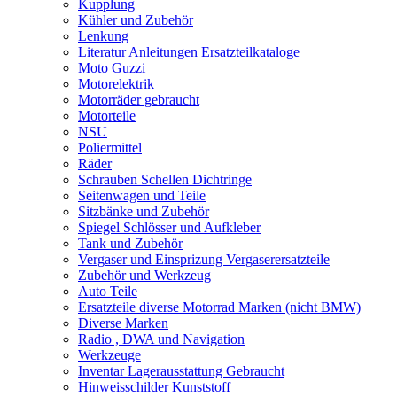
Kupplung
Kühler und Zubehör
Lenkung
Literatur Anleitungen Ersatzteilkataloge
Moto Guzzi
Motorelektrik
Motorräder gebraucht
Motorteile
NSU
Poliermittel
Räder
Schrauben Schellen Dichtringe
Seitenwagen und Teile
Sitzbänke und Zubehör
Spiegel Schlösser und Aufkleber
Tank und Zubehör
Vergaser und Einsprizung Vergaserersatzteile
Zubehör und Werkzeug
Auto Teile
Ersatzteile diverse Motorrad Marken (nicht BMW)
Diverse Marken
Radio , DWA und Navigation
Werkzeuge
Inventar Lagerausstattung Gebraucht
Hinweisschilder Kunststoff