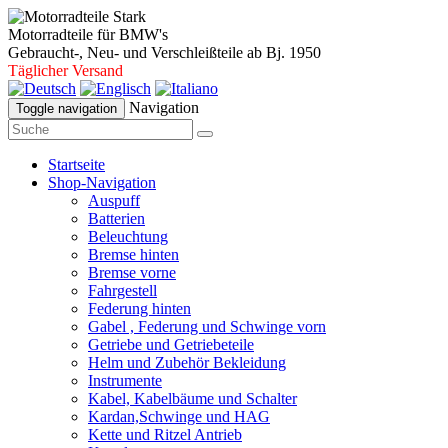
Motorradteile für BMW's
Gebraucht-, Neu- und Verschleißteile ab Bj. 1950
Täglicher Versand
Navigation
Toggle navigation
Startseite
Shop-Navigation
Auspuff
Batterien
Beleuchtung
Bremse hinten
Bremse vorne
Fahrgestell
Federung hinten
Gabel , Federung und Schwinge vorn
Getriebe und Getriebeteile
Helm und Zubehör Bekleidung
Instrumente
Kabel, Kabelbäume und Schalter
Kardan,Schwinge und HAG
Kette und Ritzel Antrieb