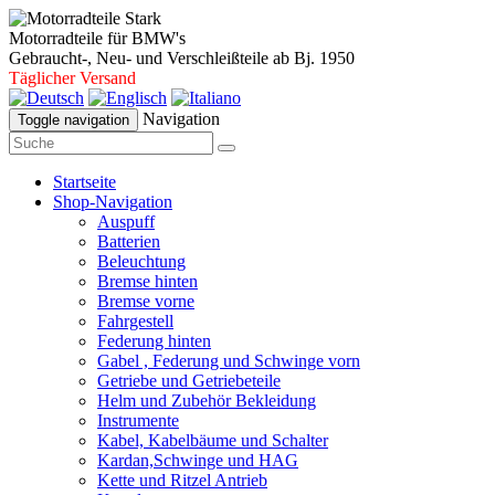
Motorradteile für BMW's
Gebraucht-, Neu- und Verschleißteile ab Bj. 1950
Täglicher Versand
Navigation
Toggle navigation
Startseite
Shop-Navigation
Auspuff
Batterien
Beleuchtung
Bremse hinten
Bremse vorne
Fahrgestell
Federung hinten
Gabel , Federung und Schwinge vorn
Getriebe und Getriebeteile
Helm und Zubehör Bekleidung
Instrumente
Kabel, Kabelbäume und Schalter
Kardan,Schwinge und HAG
Kette und Ritzel Antrieb