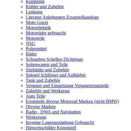
Kupplung
Kühler und Zubehör
Lenkung
Literatur Anleitungen Ersatzteilkataloge
Moto Guzzi
Motorelektrik
Motorräder gebraucht
Motorteile
NSU
Poliermittel
Räder
Schrauben Schellen Dichtringe
Seitenwagen und Teile
Sitzbänke und Zubehör
Spiegel Schlösser und Aufkleber
Tank und Zubehör
Vergaser und Einsprizung Vergaserersatzteile
Zubehör und Werkzeug
Auto Teile
Ersatzteile diverse Motorrad Marken (nicht BMW)
Diverse Marken
Radio , DWA und Navigation
Werkzeuge
Inventar Lagerausstattung Gebraucht
Hinweisschilder Kunststoff