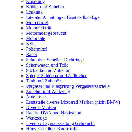
Kupplung
Kühler und Zubehör
Lenkung
Literatur Anleitungen Ersatzteilkataloge
Moto Guzzi
Motorelektrik
Motorräder gebraucht
Motorteile
NSU
Poliermittel
Räder
Schrauben Schellen Dichtringe
Seitenwagen und Teile
Sitzbänke und Zubehör
Spiegel Schlösser und Aufkleber
Tank und Zubehör
Vergaser und Einsprizung Vergaserersatzteile
Zubehör und Werkzeug
Auto Teile
Ersatzteile diverse Motorrad Marken (nicht BMW)
Diverse Marken
Radio , DWA und Navigation
Werkzeuge
Inventar Lagerausstattung Gebraucht
Hinweisschilder Kunststoff