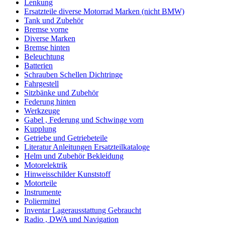
Lenkung
Ersatzteile diverse Motorrad Marken (nicht BMW)
Tank und Zubehör
Bremse vorne
Diverse Marken
Bremse hinten
Beleuchtung
Batterien
Schrauben Schellen Dichtringe
Fahrgestell
Sitzbänke und Zubehör
Federung hinten
Werkzeuge
Gabel , Federung und Schwinge vorn
Kupplung
Getriebe und Getriebeteile
Literatur Anleitungen Ersatzteilkataloge
Helm und Zubehör Bekleidung
Motorelektrik
Hinweisschilder Kunststoff
Motorteile
Instrumente
Poliermittel
Inventar Lagerausstattung Gebraucht
Radio , DWA und Navigation