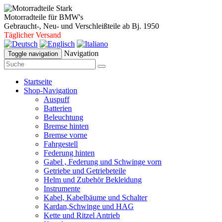
Motorradteile für BMW's
Gebraucht-, Neu- und Verschleißteile ab Bj. 1950
Täglicher Versand
Navigation
Toggle navigation
Startseite
Shop-Navigation
Auspuff
Batterien
Beleuchtung
Bremse hinten
Bremse vorne
Fahrgestell
Federung hinten
Gabel , Federung und Schwinge vorn
Getriebe und Getriebeteile
Helm und Zubehör Bekleidung
Instrumente
Kabel, Kabelbäume und Schalter
Kardan,Schwinge und HAG
Kette und Ritzel Antrieb