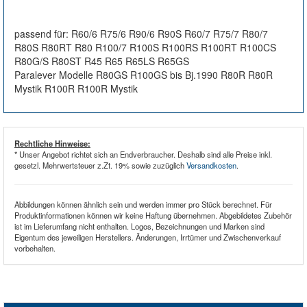
passend für: R60/6 R75/6 R90/6 R90S R60/7 R75/7 R80/7
R80S R80RT R80 R100/7 R100S R100RS R100RT R100CS
R80G/S R80ST R45 R65 R65LS R65GS
Paralever Modelle R80GS R100GS bis Bj.1990 R80R R80R
Mystik R100R R100R Mystik
Rechtliche Hinweise:
* Unser Angebot richtet sich an Endverbraucher. Deshalb sind alle Preise inkl.
gesetzl. Mehrwertsteuer z.Zt. 19% sowie zuzüglich
Versandkosten
.
Abbildungen können ähnlich sein und werden immer pro Stück berechnet. Für
Produktinformationen können wir keine Haftung übernehmen. Abgebildetes Zubehör
ist im Lieferumfang nicht enthalten. Logos, Bezeichnungen und Marken sind
Eigentum des jeweiligen Herstellers. Änderungen, Irrtümer und Zwischenverkauf
vorbehalten.