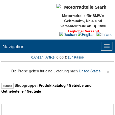
Motorradteile für BMW's
Gebraucht-, Neu- und
Verschleißteile ab Bj. 1950
Täglicher Versand
Navigation
Togg
navig
0
Anzahl Artikel
0.00
€
zur Kasse
×
Die Preise gelten für eine Lieferung nach
United States
Shopgruppe:
Produktkatalog
/
Getriebe und
zurück
Getriebeteile
/
Neuteile