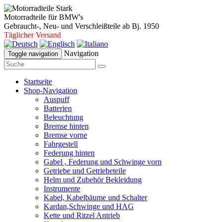
Motorradteile für BMW's
Gebraucht-, Neu- und Verschleißteile ab Bj. 1950
Täglicher Versand
Navigation
Toggle navigation
Startseite
Shop-Navigation
Auspuff
Batterien
Beleuchtung
Bremse hinten
Bremse vorne
Fahrgestell
Federung hinten
Gabel , Federung und Schwinge vorn
Getriebe und Getriebeteile
Helm und Zubehör Bekleidung
Instrumente
Kabel, Kabelbäume und Schalter
Kardan,Schwinge und HAG
Kette und Ritzel Antrieb