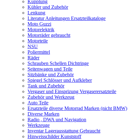
Kupplung
Kühler und Zubehör
Lenkung
Literatur Anleitungen Ersatzteilkataloge
Moto Guzzi
Motorelektrik
Motorräder gebraucht
Motorteile
NSU
Poliermittel
Räder
Schrauben Schellen Dichtringe
Seitenwagen und Teile
Sitzbänke und Zubehör
Spiegel Schlösser und Aufkleber
Tank und Zubehör
Vergaser und Einsprizung Vergaserersatzteile
Zubehör und Werkzeug
Auto Teile
Ersatzteile diverse Motorrad Marken (nicht BMW)
Diverse Marken
Radio , DWA und Navigation
Werkzeuge
Inventar Lagerausstattung Gebraucht
Hinweisschilder Kunststoff