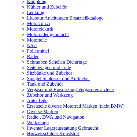
Kupplung
Kühler und Zubehör
Lenkung
Literatur Anleitungen Ersatzteilkataloge
Moto Guzzi
Motorelektrik
Motorräder gebraucht
Motorteile
NSU
Poliermittel
Räder
Schrauben Schellen Dichtringe
Seitenwagen und Teile
Sitzbänke und Zubehör
Spiegel Schlösser und Aufkleber
Tank und Zubehör
Vergaser und Einsprizung Vergaserersatzteile
Zubehör und Werkzeug
Auto Teile
Ersatzteile diverse Motorrad Marken (nicht BMW)
Diverse Marken
Radio , DWA und Navigation
Werkzeuge
Inventar Lagerausstattung Gebraucht
Hinweisschilder Kunststoff