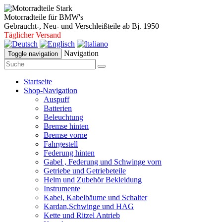
Motorradteile für BMW's
Gebraucht-, Neu- und Verschleißteile ab Bj. 1950
Täglicher Versand
Navigation
Toggle navigation
Startseite
Shop-Navigation
Auspuff
Batterien
Beleuchtung
Bremse hinten
Bremse vorne
Fahrgestell
Federung hinten
Gabel , Federung und Schwinge vorn
Getriebe und Getriebeteile
Helm und Zubehör Bekleidung
Instrumente
Kabel, Kabelbäume und Schalter
Kardan,Schwinge und HAG
Kette und Ritzel Antrieb