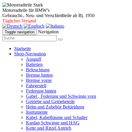
Motorradteile für BMW's
Gebraucht-, Neu- und Verschleißteile ab Bj. 1950
Täglicher Versand
Navigation
Toggle navigation
Startseite
Shop-Navigation
Auspuff
Batterien
Beleuchtung
Bremse hinten
Bremse vorne
Fahrgestell
Federung hinten
Gabel , Federung und Schwinge vorn
Getriebe und Getriebeteile
Helm und Zubehör Bekleidung
Instrumente
Kabel, Kabelbäume und Schalter
Kardan,Schwinge und HAG
Kette und Ritzel Antrieb