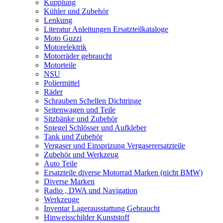
Kupplung
Kühler und Zubehör
Lenkung
Literatur Anleitungen Ersatzteilkataloge
Moto Guzzi
Motorelektrik
Motorräder gebraucht
Motorteile
NSU
Poliermittel
Räder
Schrauben Schellen Dichtringe
Seitenwagen und Teile
Sitzbänke und Zubehör
Spiegel Schlösser und Aufkleber
Tank und Zubehör
Vergaser und Einsprizung Vergaserersatzteile
Zubehör und Werkzeug
Auto Teile
Ersatzteile diverse Motorrad Marken (nicht BMW)
Diverse Marken
Radio , DWA und Navigation
Werkzeuge
Inventar Lagerausstattung Gebraucht
Hinweisschilder Kunststoff