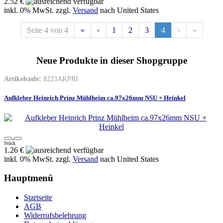
2.52 €
inkl. 0% MwSt. zzgl.
Versand
nach
United States
Seite 4 von 4
«
‹
1
2
3
4
›
»
Neue Produkte in dieser Shopgruppe
Artikelcode:
8223AKPRI
Aufkleber Heinrich Prinz Mühlheim ca.97x26mm NSU + Heinkel
Stück
1.26 €
inkl. 0% MwSt. zzgl.
Versand
nach
United States
Hauptmenü
Startseite
AGB
Widerrufsbelehrung