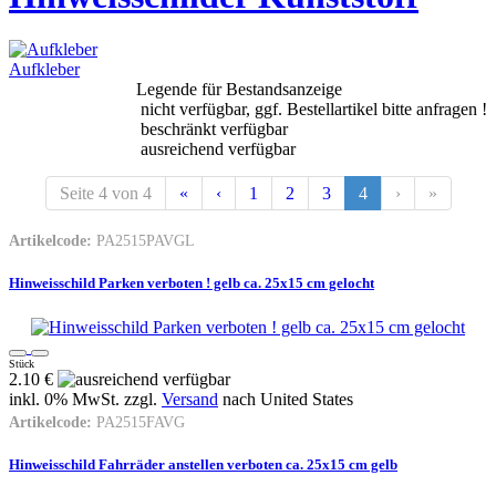
Aufkleber
Legende für Bestandsanzeige
nicht verfügbar, ggf. Bestellartikel bitte anfragen !
beschränkt verfügbar
ausreichend verfügbar
Seite 4 von 4
«
‹
1
2
3
4
›
»
Artikelcode:
PA2515PAVGL
Hinweisschild Parken verboten ! gelb ca. 25x15 cm gelocht
Stück
2.10 €
inkl. 0% MwSt. zzgl.
Versand
nach
United States
Artikelcode:
PA2515FAVG
Hinweisschild Fahrräder anstellen verboten ca. 25x15 cm gelb