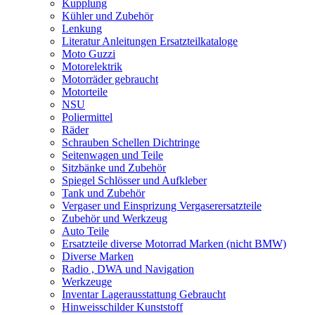
Kupplung
Kühler und Zubehör
Lenkung
Literatur Anleitungen Ersatzteilkataloge
Moto Guzzi
Motorelektrik
Motorräder gebraucht
Motorteile
NSU
Poliermittel
Räder
Schrauben Schellen Dichtringe
Seitenwagen und Teile
Sitzbänke und Zubehör
Spiegel Schlösser und Aufkleber
Tank und Zubehör
Vergaser und Einsprizung Vergaserersatzteile
Zubehör und Werkzeug
Auto Teile
Ersatzteile diverse Motorrad Marken (nicht BMW)
Diverse Marken
Radio , DWA und Navigation
Werkzeuge
Inventar Lagerausstattung Gebraucht
Hinweisschilder Kunststoff