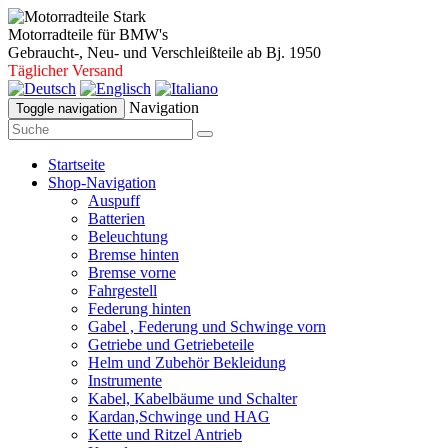
Motorradteile für BMW's
Gebraucht-, Neu- und Verschleißteile ab Bj. 1950
Täglicher Versand
Navigation
Toggle navigation
Startseite
Shop-Navigation
Auspuff
Batterien
Beleuchtung
Bremse hinten
Bremse vorne
Fahrgestell
Federung hinten
Gabel , Federung und Schwinge vorn
Getriebe und Getriebeteile
Helm und Zubehör Bekleidung
Instrumente
Kabel, Kabelbäume und Schalter
Kardan,Schwinge und HAG
Kette und Ritzel Antrieb