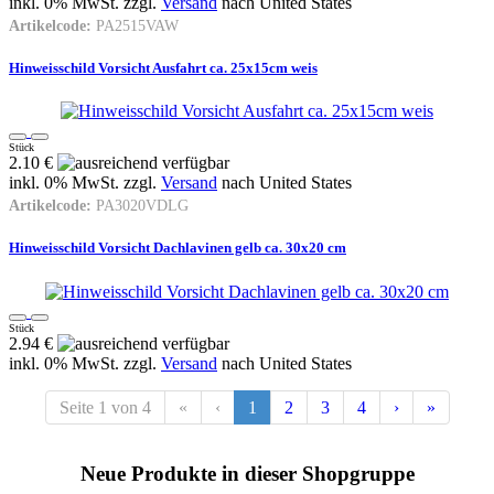
inkl. 0% MwSt. zzgl.
Versand
nach
United States
Artikelcode:
PA2515VAW
Hinweisschild Vorsicht Ausfahrt ca. 25x15cm weis
Stück
2.10 €
inkl. 0% MwSt. zzgl.
Versand
nach
United States
Artikelcode:
PA3020VDLG
Hinweisschild Vorsicht Dachlavinen gelb ca. 30x20 cm
Stück
2.94 €
inkl. 0% MwSt. zzgl.
Versand
nach
United States
Seite 1 von 4
«
‹
1
2
3
4
›
»
Neue Produkte in dieser Shopgruppe