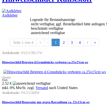
Aufkleber
Legende für Bestandsanzeige
nicht verfügbar, ggf. Bestellartikel bitte anfragen !
beschränkt verfügbar
ausreichend verfügbar
Seite 1 von 4
«
‹
1
2
3
4
›
»
Artikelcode:
PA2515BGVW
Hinweisschild Betreten d.Grundstücks verboten ca.25x15cm ws
Stück
2.52 €
inkl. 0% MwSt. zzgl.
Versand
nach
United States
Artikelcode:
PA2515RBW
Hinweisschild Reparatur nur gegen Barzahlung ca. 25x15cm ws