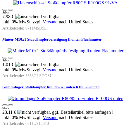
Stück
7.98 €
inkl. 0% MwSt. zzgl.
Versand
nach
United States
Artikelcode:
0711MSD5L
Mutter M10x1 Stoßdämpferbefestigung li.unten Flachmutter
Stück
1.01 €
inkl. 0% MwSt. zzgl.
Versand
nach
United States
Artikelcode:
3353GLSDGSU
Gummilager Stoßdämpfer R80/85- o.+unten R100GS unten
Stück
23.11 €
inkl. 0% MwSt. zzgl.
Versand
nach
United States
Artikelcode:
0711US12510