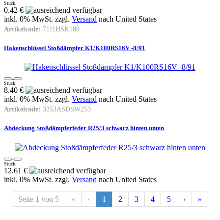
Stück
0.42 €
inkl. 0% MwSt. zzgl.
Versand
nach
United States
Artikelcode:
7111HSK189
Hakenschlüssel Stoßdämpfer K1/K100RS16V -8/91
Stück
8.40 €
inkl. 0% MwSt. zzgl.
Versand
nach
United States
Artikelcode:
3353ASDSW253
Abdeckung Stoßdämpferfeder R25/3 schwarz hinten unten
Stück
12.61 €
inkl. 0% MwSt. zzgl.
Versand
nach
United States
Seite 1 von 5
«
‹
1
2
3
4
5
›
»