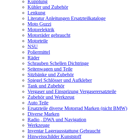
Kupplung
Kühler und Zubehör
Lenkung
Literatur Anleitungen Ersatzteilkataloge
Moto Guzzi
Motorelektrik
Motorräder gebraucht
Motorteile
NSU
Poliermittel
Räder
Schrauben Schellen Dichtringe
Seitenwagen und Teile
Sitzbänke und Zubehör
Spiegel Schlösser und Aufkleber
Tank und Zubehör
Vergaser und Einsprizung Vergaserersatzteile
Zubehör und Werkzeug
Auto Teile
Ersatzteile diverse Motorrad Marken (nicht BMW)
Diverse Marken
Radio , DWA und Navigation
Werkzeuge
Inventar Lagerausstattung Gebraucht
Hinweisschilder Kunststoff