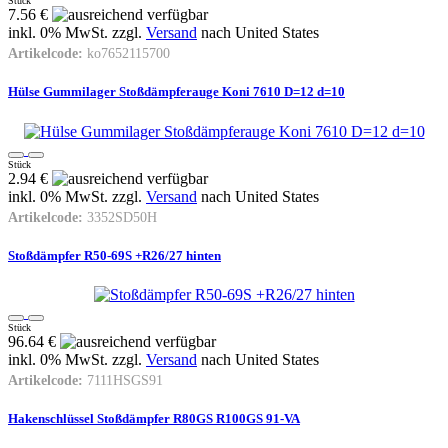
Stück
7.56 €
inkl. 0% MwSt. zzgl.
Versand
nach
United States
Artikelcode:
ko7652115700
Hülse Gummilager Stoßdämpferauge Koni 7610 D=12 d=10
Stück
2.94 €
inkl. 0% MwSt. zzgl.
Versand
nach
United States
Artikelcode:
3352SD50H
Stoßdämpfer R50-69S +R26/27 hinten
Stück
96.64 €
inkl. 0% MwSt. zzgl.
Versand
nach
United States
Artikelcode:
7111HSGS91
Hakenschlüssel Stoßdämpfer R80GS R100GS 91-VA