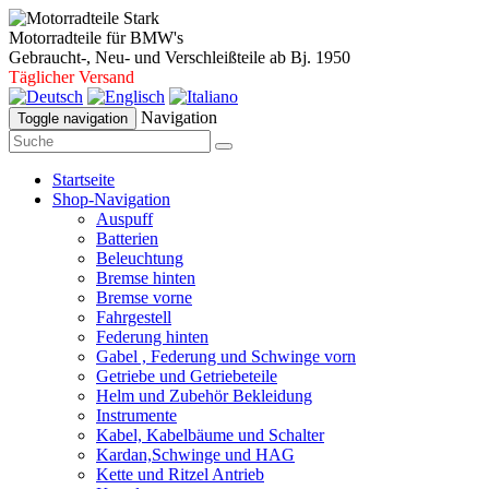
Motorradteile für BMW's
Gebraucht-, Neu- und Verschleißteile ab Bj. 1950
Täglicher Versand
Navigation
Toggle navigation
Startseite
Shop-Navigation
Auspuff
Batterien
Beleuchtung
Bremse hinten
Bremse vorne
Fahrgestell
Federung hinten
Gabel , Federung und Schwinge vorn
Getriebe und Getriebeteile
Helm und Zubehör Bekleidung
Instrumente
Kabel, Kabelbäume und Schalter
Kardan,Schwinge und HAG
Kette und Ritzel Antrieb