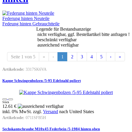
Federung hinten Neuteile
Fedeung hinten Gebrauchtteile
Legende für Bestandsanzeige
nicht verfügbar, ggf. Bestellartikel bitte anfragen !
beschränkt verfügbar
ausreichend verfügbar
Seite 1 von 5
«
‹
1
2
3
4
5
›
»
Artikelcode:
3317SK6VA
Kappe Schwingenbolzen /5-95 Edelstahl poliert
Stück
12.61 €
inkl. 0% MwSt. zzgl.
Versand
nach
United States
Artikelcode:
0711SFB5H
Sechskantschraube M10x45 Federbein /5-1984 hinten oben