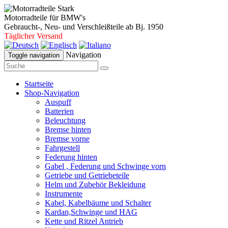
Motorradteile für BMW's
Gebraucht-, Neu- und Verschleißteile ab Bj. 1950
Täglicher Versand
Navigation
Toggle navigation
Startseite
Shop-Navigation
Auspuff
Batterien
Beleuchtung
Bremse hinten
Bremse vorne
Fahrgestell
Federung hinten
Gabel , Federung und Schwinge vorn
Getriebe und Getriebeteile
Helm und Zubehör Bekleidung
Instrumente
Kabel, Kabelbäume und Schalter
Kardan,Schwinge und HAG
Kette und Ritzel Antrieb