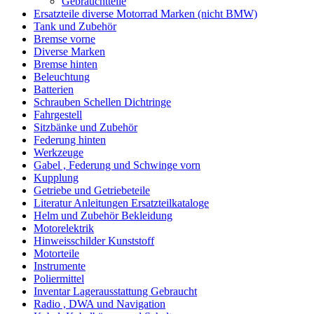
Gebrauchtteile
Ersatzteile diverse Motorrad Marken (nicht BMW)
Tank und Zubehör
Bremse vorne
Diverse Marken
Bremse hinten
Beleuchtung
Batterien
Schrauben Schellen Dichtringe
Fahrgestell
Sitzbänke und Zubehör
Federung hinten
Werkzeuge
Gabel , Federung und Schwinge vorn
Kupplung
Getriebe und Getriebeteile
Literatur Anleitungen Ersatzteilkataloge
Helm und Zubehör Bekleidung
Motorelektrik
Hinweisschilder Kunststoff
Motorteile
Instrumente
Poliermittel
Inventar Lagerausstattung Gebraucht
Radio , DWA und Navigation