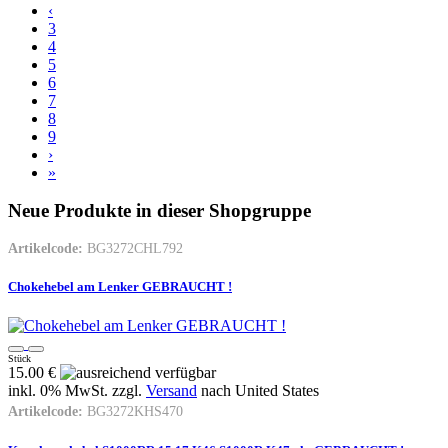
‹
3
4
5
6
7
8
9
›
»
Neue Produkte in dieser Shopgruppe
Artikelcode:
BG3272CHL792
Chokehebel am Lenker GEBRAUCHT !
Stück
15.00 €
inkl. 0% MwSt. zzgl.
Versand
nach
United States
Artikelcode:
BG3272KHS470