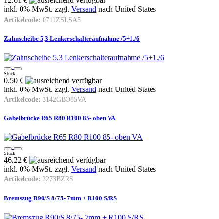
12.61 €
inkl. 0% MwSt. zzgl.
Versand
nach
United States
Artikelcode:
0711ZSLSA5
Zahnscheibe 5,3 Lenkerschalteraufnahme /5+1./6
Stück
0.50 €
inkl. 0% MwSt. zzgl.
Versand
nach
United States
Artikelcode:
3142GBO85VA
Gabelbrücke R65 R80 R100 85- oben VA
Stück
46.22 €
inkl. 0% MwSt. zzgl.
Versand
nach
United States
Artikelcode:
3273BZRS
Bremszug R90/S 8/75- 7mm + R100 S/RS