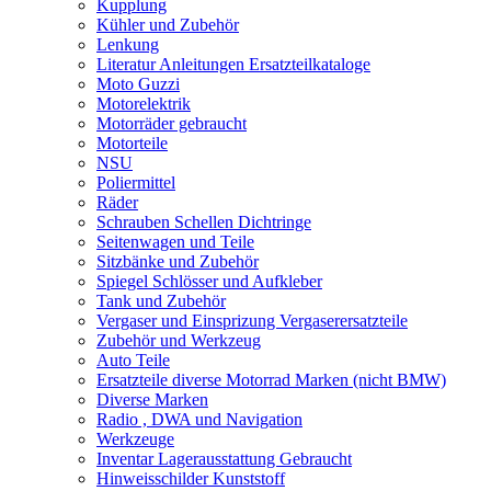
Kupplung
Kühler und Zubehör
Lenkung
Literatur Anleitungen Ersatzteilkataloge
Moto Guzzi
Motorelektrik
Motorräder gebraucht
Motorteile
NSU
Poliermittel
Räder
Schrauben Schellen Dichtringe
Seitenwagen und Teile
Sitzbänke und Zubehör
Spiegel Schlösser und Aufkleber
Tank und Zubehör
Vergaser und Einsprizung Vergaserersatzteile
Zubehör und Werkzeug
Auto Teile
Ersatzteile diverse Motorrad Marken (nicht BMW)
Diverse Marken
Radio , DWA und Navigation
Werkzeuge
Inventar Lagerausstattung Gebraucht
Hinweisschilder Kunststoff