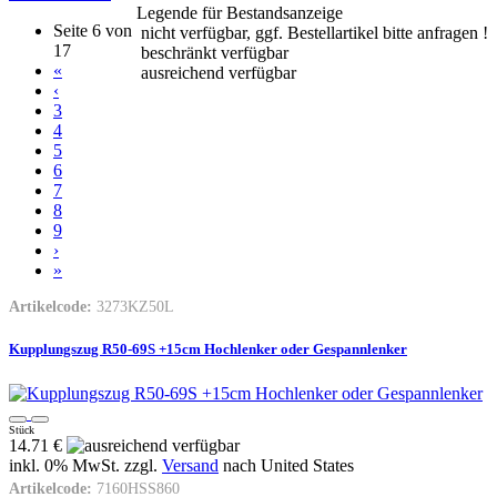
Legende für Bestandsanzeige
Seite 6 von
nicht verfügbar, ggf. Bestellartikel bitte anfragen !
17
beschränkt verfügbar
«
ausreichend verfügbar
‹
3
4
5
6
7
8
9
›
»
Artikelcode:
3273KZ50L
Kupplungszug R50-69S +15cm Hochlenker oder Gespannlenker
Stück
14.71 €
inkl. 0% MwSt. zzgl.
Versand
nach
United States
Artikelcode:
7160HSS860