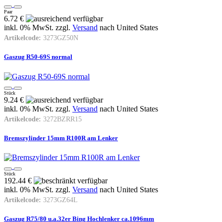
Paar
6.72 €
inkl. 0% MwSt. zzgl.
Versand
nach
United States
Artikelcode:
3273GZ50N
Gaszug R50-69S normal
Stück
9.24 €
inkl. 0% MwSt. zzgl.
Versand
nach
United States
Artikelcode:
3272BZRR15
Bremszylinder 15mm R100R am Lenker
Stück
192.44 €
inkl. 0% MwSt. zzgl.
Versand
nach
United States
Artikelcode:
3273GZ64L
Gaszug R75/80 u.a.32er Bing Hochlenker ca.1096mm