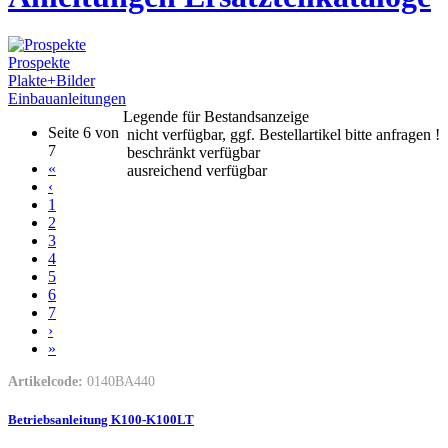
Prospekte
Plakte+Bilder
Einbauanleitungen
Legende für Bestandsanzeige
Seite 6 von
nicht verfügbar, ggf. Bestellartikel bitte anfragen !
7
beschränkt verfügbar
«
ausreichend verfügbar
‹
1
2
3
4
5
6
7
›
»
Artikelcode:
0140BA440
Betriebsanleitung K100-K100LT