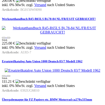
200.00 €
inkl. 0% MwSt. zzgl.
Versand
nach
United States
Artikelcode:
BG0150WH090
Werkstatthandbuch R45-R65LS Bj.78-84 NL/FR/ES/IT GEBRAUCHT!
Stück
225.00 €
inkl. 0% MwSt. zzgl.
Versand
nach
United States
Artikelcode:
AU83-7
Ersatzteilkatalog Auto Union 1000 Deutsch 83/7 Modell 1962
Stück
111.21 €
inkl. 0% MwSt. zzgl.
Versand
nach
United States
Artikelcode:
0392UGM010
Übergabemappe für FZ Papiere etc. BMW Motorrad ca270x335mm