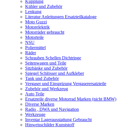
Kupplung
Kühler und Zubehör
Lenkung
Literatur Anleitungen Ersatzteilkataloge
Moto Guzzi
Motorelektrik
Motorräder gebraucht
Motorteile
NSU
Poliermittel
Räder
Schrauben Schellen Dichtringe
Seitenwagen und Teile
Sitzbänke und Zubehör
Spiegel Schlösser und Aufkleber
Tank und Zubehör
Vergaser und Einsprizung Vergaserersatzteile
Zubehör und Werkzeug
Auto Teile
Ersatzteile diverse Motorrad Marken (nicht BMW)
Diverse Marken
Radio , DWA und Navigation
Werkzeuge
Inventar Lagerausstattung Gebraucht
Hinweisschilder Kunststoff