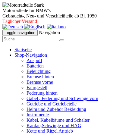
Motorradteile für BMW's
Gebraucht-, Neu- und Verschleißteile ab Bj. 1950
Täglicher Versand
Navigation
Toggle navigation
Startseite
Shop-Navigation
Auspuff
Batterien
Beleuchtung
Bremse hinten
Bremse vorne
Fahrgestell
Federung hinten
Gabel , Federung und Schwinge vorn
Getriebe und Getriebeteile
Helm und Zubehör Bekleidung
Instrumente
Kabel, Kabelbäume und Schalter
Kardan,Schwinge und HAG
Kette und Ritzel Antrieb