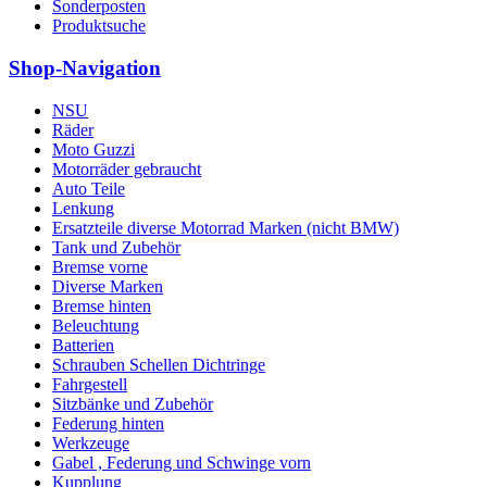
Sonderposten
Produktsuche
Shop-Navigation
NSU
Räder
Moto Guzzi
Motorräder gebraucht
Auto Teile
Lenkung
Ersatzteile diverse Motorrad Marken (nicht BMW)
Tank und Zubehör
Bremse vorne
Diverse Marken
Bremse hinten
Beleuchtung
Batterien
Schrauben Schellen Dichtringe
Fahrgestell
Sitzbänke und Zubehör
Federung hinten
Werkzeuge
Gabel , Federung und Schwinge vorn
Kupplung