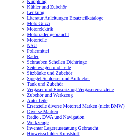
Kupplung
Kühler und Zubehör
Lenkung
Literatur Anleitungen Ersatzteilkataloge
Moto Guzzi
Motorelektrik
Motorräder gebraucht
Motorteile
NSU
Poliermittel
Räder
Schrauben Schellen Dichtringe
Seitenwagen und Teile
Sitzbänke und Zubehör
Spiegel Schlösser und Aufkleber
Tank und Zubehör
Vergaser und Einsprizung Vergaserersatzteile
Zubehör und Werkzeug
Auto Teile
Ersatzteile diverse Motorrad Marken (nicht BMW)
Diverse Marken
Radio , DWA und Navigation
Werkzeuge
Inventar Lagerausstattung Gebraucht
Hinweisschilder Kunststoff