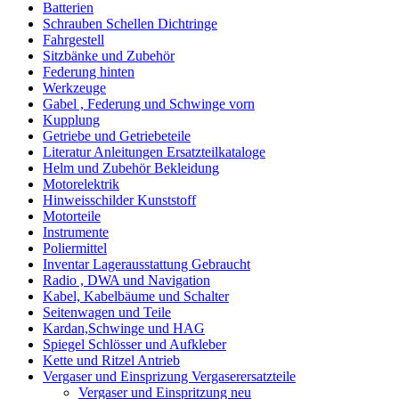
Batterien
Schrauben Schellen Dichtringe
Fahrgestell
Sitzbänke und Zubehör
Federung hinten
Werkzeuge
Gabel , Federung und Schwinge vorn
Kupplung
Getriebe und Getriebeteile
Literatur Anleitungen Ersatzteilkataloge
Helm und Zubehör Bekleidung
Motorelektrik
Hinweisschilder Kunststoff
Motorteile
Instrumente
Poliermittel
Inventar Lagerausstattung Gebraucht
Radio , DWA und Navigation
Kabel, Kabelbäume und Schalter
Seitenwagen und Teile
Kardan,Schwinge und HAG
Spiegel Schlösser und Aufkleber
Kette und Ritzel Antrieb
Vergaser und Einsprizung Vergaserersatzteile
Vergaser und Einspritzung neu