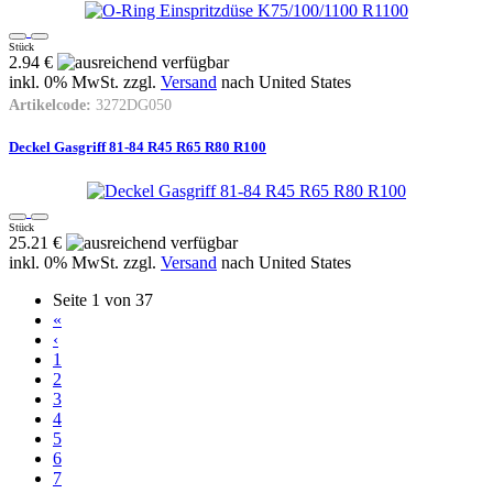
Stück
2.94 €
inkl. 0% MwSt. zzgl.
Versand
nach
United States
Artikelcode:
3272DG050
Deckel Gasgriff 81-84 R45 R65 R80 R100
Stück
25.21 €
inkl. 0% MwSt. zzgl.
Versand
nach
United States
Seite 1 von 37
«
‹
1
2
3
4
5
6
7