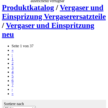
ausreichend verfügbar
Produktkatalog
/
Vergaser und
Einsprizung Vergaserersatzteile
/
Vergaser und Einspritzung
neu
Seite 1 von 37
«
‹
1
2
3
4
5
6
7
›
»
Sortiere nach