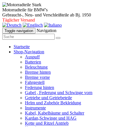
Motorradteile für BMW's
Gebraucht-, Neu- und Verschleißteile ab Bj. 1950
Täglicher Versand
Navigation
Toggle navigation
Startseite
Shop-Navigation
Auspuff
Batterien
Beleuchtung
Bremse hinten
Bremse vorne
Fahrgestell
Federung hinten
Gabel , Federung und Schwinge vorn
Getriebe und Getriebeteile
Helm und Zubehör Bekleidung
Instrumente
Kabel, Kabelbäume und Schalter
Kardan,Schwinge und HAG
Kette und Ritzel Antrieb