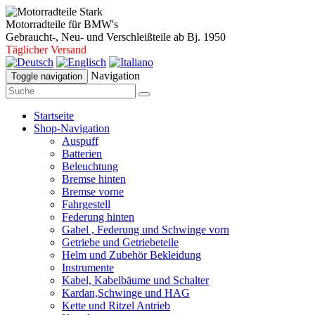
Motorradteile für BMW's
Gebraucht-, Neu- und Verschleißteile ab Bj. 1950
Täglicher Versand
Navigation
Toggle navigation
Startseite
Shop-Navigation
Auspuff
Batterien
Beleuchtung
Bremse hinten
Bremse vorne
Fahrgestell
Federung hinten
Gabel , Federung und Schwinge vorn
Getriebe und Getriebeteile
Helm und Zubehör Bekleidung
Instrumente
Kabel, Kabelbäume und Schalter
Kardan,Schwinge und HAG
Kette und Ritzel Antrieb