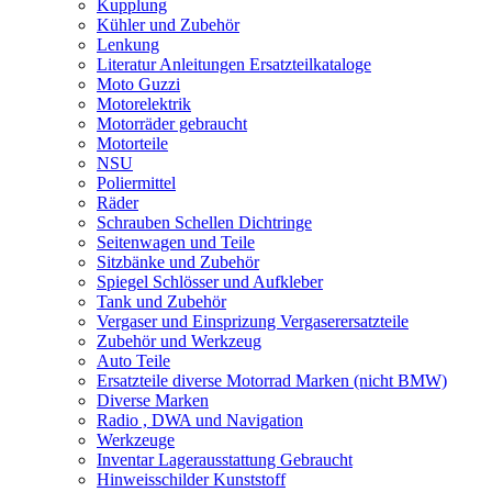
Kupplung
Kühler und Zubehör
Lenkung
Literatur Anleitungen Ersatzteilkataloge
Moto Guzzi
Motorelektrik
Motorräder gebraucht
Motorteile
NSU
Poliermittel
Räder
Schrauben Schellen Dichtringe
Seitenwagen und Teile
Sitzbänke und Zubehör
Spiegel Schlösser und Aufkleber
Tank und Zubehör
Vergaser und Einsprizung Vergaserersatzteile
Zubehör und Werkzeug
Auto Teile
Ersatzteile diverse Motorrad Marken (nicht BMW)
Diverse Marken
Radio , DWA und Navigation
Werkzeuge
Inventar Lagerausstattung Gebraucht
Hinweisschilder Kunststoff