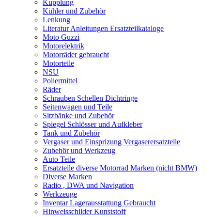
Kupplung
Kühler und Zubehör
Lenkung
Literatur Anleitungen Ersatzteilkataloge
Moto Guzzi
Motorelektrik
Motorräder gebraucht
Motorteile
NSU
Poliermittel
Räder
Schrauben Schellen Dichtringe
Seitenwagen und Teile
Sitzbänke und Zubehör
Spiegel Schlösser und Aufkleber
Tank und Zubehör
Vergaser und Einsprizung Vergaserersatzteile
Zubehör und Werkzeug
Auto Teile
Ersatzteile diverse Motorrad Marken (nicht BMW)
Diverse Marken
Radio , DWA und Navigation
Werkzeuge
Inventar Lagerausstattung Gebraucht
Hinweisschilder Kunststoff