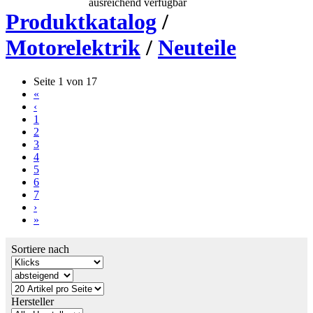
ausreichend verfügbar
Produktkatalog
/
Motorelektrik
/
Neuteile
Seite 1 von 17
«
‹
1
2
3
4
5
6
7
›
»
Sortiere nach
Hersteller