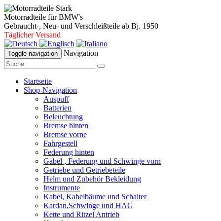
Motorradteile für BMW's
Gebraucht-, Neu- und Verschleißteile ab Bj. 1950
Täglicher Versand
Navigation
Toggle navigation
Startseite
Shop-Navigation
Auspuff
Batterien
Beleuchtung
Bremse hinten
Bremse vorne
Fahrgestell
Federung hinten
Gabel , Federung und Schwinge vorn
Getriebe und Getriebeteile
Helm und Zubehör Bekleidung
Instrumente
Kabel, Kabelbäume und Schalter
Kardan,Schwinge und HAG
Kette und Ritzel Antrieb