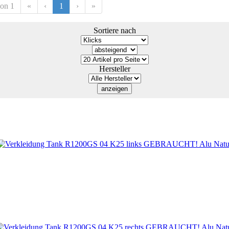
von 1
«
‹
1
›
»
Sortiere nach
Hersteller