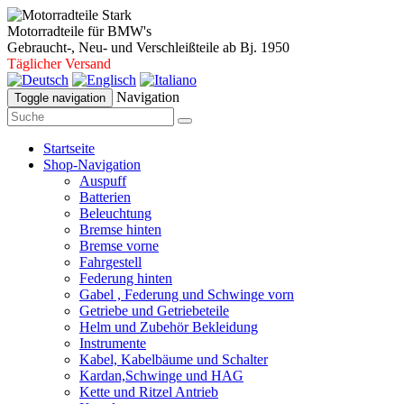
Motorradteile für BMW's
Gebraucht-, Neu- und Verschleißteile ab Bj. 1950
Täglicher Versand
Navigation
Toggle navigation
Startseite
Shop-Navigation
Auspuff
Batterien
Beleuchtung
Bremse hinten
Bremse vorne
Fahrgestell
Federung hinten
Gabel , Federung und Schwinge vorn
Getriebe und Getriebeteile
Helm und Zubehör Bekleidung
Instrumente
Kabel, Kabelbäume und Schalter
Kardan,Schwinge und HAG
Kette und Ritzel Antrieb