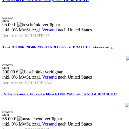
Stück
95.00 €
inkl. 0% MwSt. zzgl.
Versand
nach
United States
Artikelcode:
BG1611TR986
Tank R1100R R850R MYSTIKROT -99 GEBRAUCHT! etwas rostig
Stück
300.00 €
inkl. 0% MwSt. zzgl.
Versand
nach
United States
Artikelcode:
BG1611REK348
Reduziereinsatz Tankverschluss R1100RS/RT mit KAT GEBRAUCHT!
Stück
65.00 €
inkl. 0% MwSt. zzgl.
Versand
nach
United States