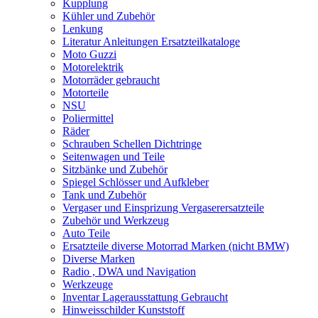
Kupplung
Kühler und Zubehör
Lenkung
Literatur Anleitungen Ersatzteilkataloge
Moto Guzzi
Motorelektrik
Motorräder gebraucht
Motorteile
NSU
Poliermittel
Räder
Schrauben Schellen Dichtringe
Seitenwagen und Teile
Sitzbänke und Zubehör
Spiegel Schlösser und Aufkleber
Tank und Zubehör
Vergaser und Einsprizung Vergaserersatzteile
Zubehör und Werkzeug
Auto Teile
Ersatzteile diverse Motorrad Marken (nicht BMW)
Diverse Marken
Radio , DWA und Navigation
Werkzeuge
Inventar Lagerausstattung Gebraucht
Hinweisschilder Kunststoff