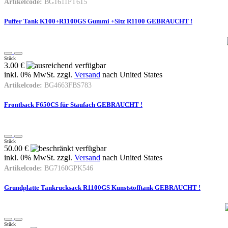
Artikelcode:
BG1611PT615
Puffer Tank K100+R1100GS Gummi +Sitz R1100 GEBRAUCHT !
Stück
3.00 €
inkl. 0% MwSt. zzgl.
Versand
nach
United States
Artikelcode:
BG4663FBS783
Frontback F650CS für Staufach GEBRAUCHT !
Stück
50.00 €
inkl. 0% MwSt. zzgl.
Versand
nach
United States
Artikelcode:
BG7160GPK546
Grundplatte Tankrucksack R1100GS Kunststofftank GEBRAUCHT !
Stück