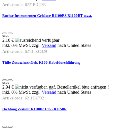
Artikelcode:
6221BIG283
Buchse Instrumenten-Gehäuse R1100RS R1100RT u.v.a.
Stück
2.10 €
inkl. 0% MwSt. zzgl.
Versand
nach
United States
Artikelcode:
6213TZG329
Tülle Zusatzinstr.Geh. K100 Kabeldurchführung
Stück
2.94 €
inkl. 0% MwSt. zzgl.
Versand
nach
United States
Artikelcode:
6211DZ732
Dichtung Zeituhr R1100R 1/97- R1150R