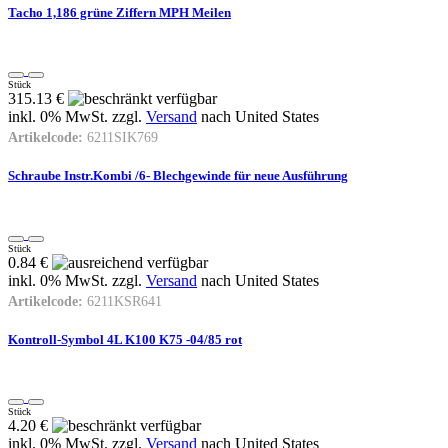
Tacho 1,186 grüne Ziffern MPH Meilen
Stück
315.13 €
inkl. 0% MwSt. zzgl.
Versand
nach
United States
Artikelcode:
6211SIK769
Schraube Instr.Kombi /6- Blechgewinde für neue Ausführung
Stück
0.84 €
inkl. 0% MwSt. zzgl.
Versand
nach
United States
Artikelcode:
6211KSR641
Kontroll-Symbol 4L K100 K75 -04/85 rot
Stück
4.20 €
inkl. 0% MwSt. zzgl.
Versand
nach
United States