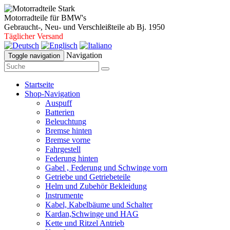
Motorradteile für BMW's
Gebraucht-, Neu- und Verschleißteile ab Bj. 1950
Täglicher Versand
Navigation
Toggle navigation
Startseite
Shop-Navigation
Auspuff
Batterien
Beleuchtung
Bremse hinten
Bremse vorne
Fahrgestell
Federung hinten
Gabel , Federung und Schwinge vorn
Getriebe und Getriebeteile
Helm und Zubehör Bekleidung
Instrumente
Kabel, Kabelbäume und Schalter
Kardan,Schwinge und HAG
Kette und Ritzel Antrieb