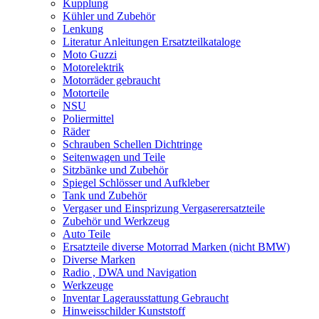
Kupplung
Kühler und Zubehör
Lenkung
Literatur Anleitungen Ersatzteilkataloge
Moto Guzzi
Motorelektrik
Motorräder gebraucht
Motorteile
NSU
Poliermittel
Räder
Schrauben Schellen Dichtringe
Seitenwagen und Teile
Sitzbänke und Zubehör
Spiegel Schlösser und Aufkleber
Tank und Zubehör
Vergaser und Einsprizung Vergaserersatzteile
Zubehör und Werkzeug
Auto Teile
Ersatzteile diverse Motorrad Marken (nicht BMW)
Diverse Marken
Radio , DWA und Navigation
Werkzeuge
Inventar Lagerausstattung Gebraucht
Hinweisschilder Kunststoff