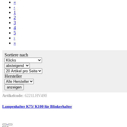
«
‹
1
2
3
4
5
›
»
Sortiere nach
Hersteller
Artikelcode:
6221LHV490
Lampenhalter K75/ K100 für Blinkerhalter