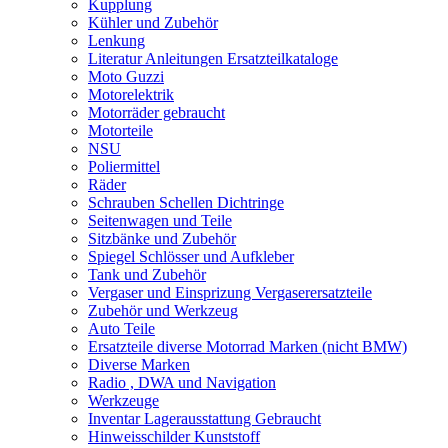
Kupplung
Kühler und Zubehör
Lenkung
Literatur Anleitungen Ersatzteilkataloge
Moto Guzzi
Motorelektrik
Motorräder gebraucht
Motorteile
NSU
Poliermittel
Räder
Schrauben Schellen Dichtringe
Seitenwagen und Teile
Sitzbänke und Zubehör
Spiegel Schlösser und Aufkleber
Tank und Zubehör
Vergaser und Einsprizung Vergaserersatzteile
Zubehör und Werkzeug
Auto Teile
Ersatzteile diverse Motorrad Marken (nicht BMW)
Diverse Marken
Radio , DWA und Navigation
Werkzeuge
Inventar Lagerausstattung Gebraucht
Hinweisschilder Kunststoff