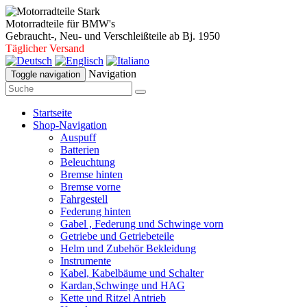
Motorradteile für BMW's
Gebraucht-, Neu- und Verschleißteile ab Bj. 1950
Täglicher Versand
Navigation
Toggle navigation
Startseite
Shop-Navigation
Auspuff
Batterien
Beleuchtung
Bremse hinten
Bremse vorne
Fahrgestell
Federung hinten
Gabel , Federung und Schwinge vorn
Getriebe und Getriebeteile
Helm und Zubehör Bekleidung
Instrumente
Kabel, Kabelbäume und Schalter
Kardan,Schwinge und HAG
Kette und Ritzel Antrieb