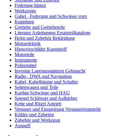
Federung hinten
Werkzeuge
Gabel , Federung und Schwinge vorn
Kupplung
Getriebe und Getriebeteile
Literatur Anleitungen Ersatzteilkataloge
Helm und Zubehör Bekleidung
Motorelektrik
Hinweisschilder Kunststoff
Motorteile
Instrumente
Poliermittel
Inventar Lagerausstattung Gebraucht
Radio , DWA und Navigation
Kabel, Kabelbäume und Schalter
Seitenwagen und Teile
Kardan,Schwinge und HAG
Spiegel Schlösser und Aufkleber
Kette und Ritzel Antrieb
Vergaser und Einsprizung Vergaserersatzteile
Kühler und Zubehör
Zubehör und Werkzeug
Auspuff