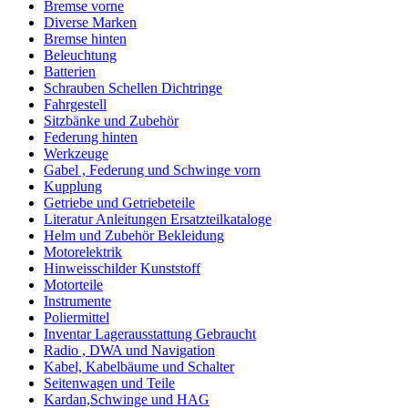
Bremse vorne
Diverse Marken
Bremse hinten
Beleuchtung
Batterien
Schrauben Schellen Dichtringe
Fahrgestell
Sitzbänke und Zubehör
Federung hinten
Werkzeuge
Gabel , Federung und Schwinge vorn
Kupplung
Getriebe und Getriebeteile
Literatur Anleitungen Ersatzteilkataloge
Helm und Zubehör Bekleidung
Motorelektrik
Hinweisschilder Kunststoff
Motorteile
Instrumente
Poliermittel
Inventar Lagerausstattung Gebraucht
Radio , DWA und Navigation
Kabel, Kabelbäume und Schalter
Seitenwagen und Teile
Kardan,Schwinge und HAG