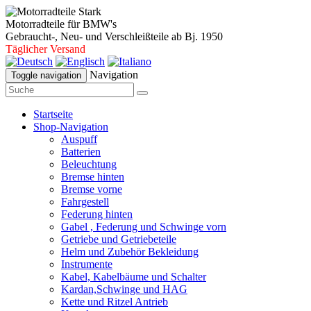
Motorradteile für BMW's
Gebraucht-, Neu- und Verschleißteile ab Bj. 1950
Täglicher Versand
Navigation
Toggle navigation
Startseite
Shop-Navigation
Auspuff
Batterien
Beleuchtung
Bremse hinten
Bremse vorne
Fahrgestell
Federung hinten
Gabel , Federung und Schwinge vorn
Getriebe und Getriebeteile
Helm und Zubehör Bekleidung
Instrumente
Kabel, Kabelbäume und Schalter
Kardan,Schwinge und HAG
Kette und Ritzel Antrieb