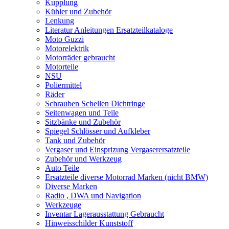
Kupplung
Kühler und Zubehör
Lenkung
Literatur Anleitungen Ersatzteilkataloge
Moto Guzzi
Motorelektrik
Motorräder gebraucht
Motorteile
NSU
Poliermittel
Räder
Schrauben Schellen Dichtringe
Seitenwagen und Teile
Sitzbänke und Zubehör
Spiegel Schlösser und Aufkleber
Tank und Zubehör
Vergaser und Einsprizung Vergaserersatzteile
Zubehör und Werkzeug
Auto Teile
Ersatzteile diverse Motorrad Marken (nicht BMW)
Diverse Marken
Radio , DWA und Navigation
Werkzeuge
Inventar Lagerausstattung Gebraucht
Hinweisschilder Kunststoff